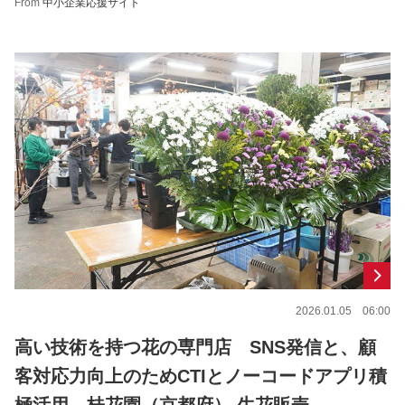
From
中小企業応援サイト
2026.01.05 06:00
高い技術を持つ花の専門店 SNS発信と、顧
客対応力向上のためCTIとノーコードアプリ積
極活用 桂花園（京都府） 生花販売