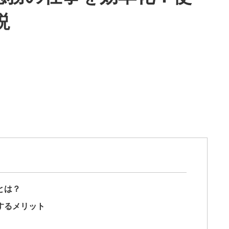
説
tとは？
活用するメリット