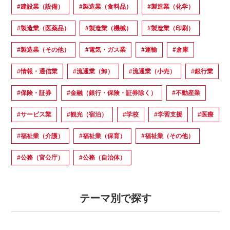
#建設業（設備）
#製造業（食料品）
#製造業（化学）
#製造業（医薬品）
#製造業（機械）
#製造業（印刷）
#製造業（その他）
#電気・ガス業
#運輸
#倉庫
#情報・通信業
#流通業（卸）
#流通業（小売）
#銀行業
#保険・証券
#金融（銀行・保険・証券除く）
#不動産業
#サービス業
#観光（宿泊）
#学校
#学習支援
#医療
#福祉業（介護）
#福祉業（保育）
#福祉業（その他）
#公務（官公庁）
#公務（自治体）
テーマ別で探す