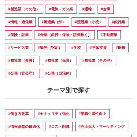
#製造業（その他）
#電気・ガス業
#運輸
#倉庫
#情報・通信業
#流通業（卸）
#流通業（小売）
#銀行業
#保険・証券
#金融（銀行・保険・証券除く）
#不動産業
#サービス業
#観光（宿泊）
#学校
#学習支援
#医療
#福祉業（介護）
#福祉業（保育）
#福祉業（その他）
#公務（官公庁）
#公務（自治体）
テーマ別で探す
#働き方改革
#セキュリティ強化
#業務生産性向上
#情報基盤の最適化
#コスト削減
#売上拡大・マーケティング