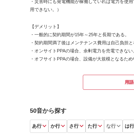
・災害時にも発電機能が稼働していれば電力を使用
用できない。）
【デメリット】
・一般的に契約期間が15年～25年と長期である。
・契約期間満了後はメンテナンス費用は自己負担と
・オンサイトPPAの場合、余剰電力を売電できない
・オフサイトPPAの場合、設備が大規模となるた
用語
50音から探す
あ行
か行
さ行
た行
な行
は