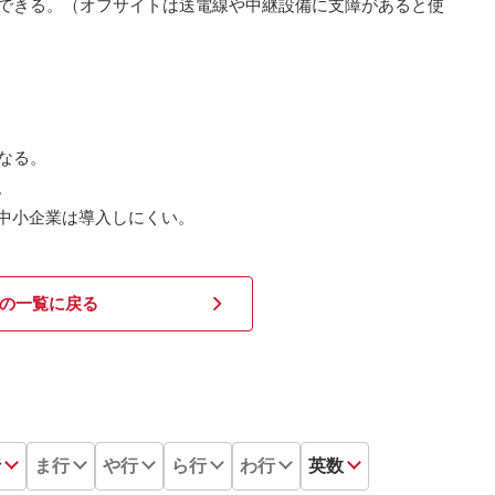
できる。（オフサイトは送電線や中継設備に支障があると使
なる。
。
め中小企業は導入しにくい。
の一覧に戻る
行
ま行
や行
ら行
わ行
英数