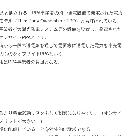
は、電力販売契約と訳される。PPA事業者の持つ発電設備で発電された電力
hird Party Ownership：TPO）とも呼ばれている。
A事業者が太陽光発電システム等の設備を設置し、発電された
オンサイトPPAという。
設備から一般の送電線を通して需要家に送電した電力を小売電
のものをオフサイトPPAという。
用はPPA事業者の負担となる。
。
るより料金変動リスクもなく割安になりやすい。（オンサイ
メリットが大きい。）
境に配慮していることを対外的に訴求できる。