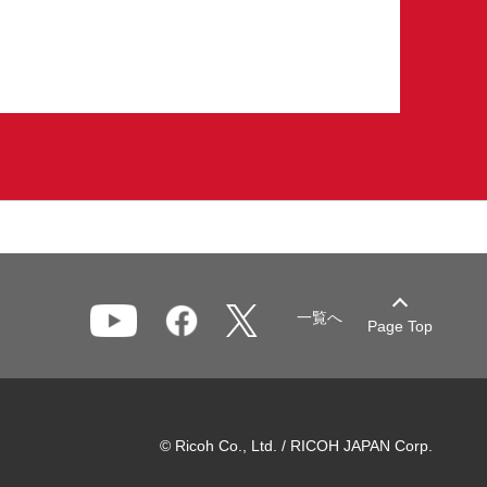
一覧へ
Page Top
© Ricoh Co., Ltd. / RICOH JAPAN Corp.