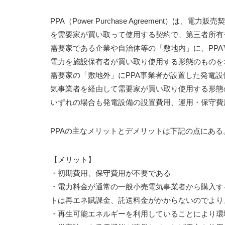
PPA（Power Purchase Agreement）
を需要家が買い取って使用する契約で、第三者所有モデル（T
需要家である企業や自治体等の「敷地内」に、PP
電力を施設保有者が買い取り使用する形態のものを
需要家の「敷地外」にPPA事業者が設置した発電
気事業者を経由して需要家が買い取り使用する形態
いずれの場合も発電設備の設置費用、運用・保守費
PPAの主なメリットとデメリットは下記の点にある
【メリット】
・初期費用、保守費用が不要である
・電力料金が通常の一般小売電気事業者から購入す
トは再エネ賦課金、託送料金がかからないのでより
・再生可能エネルギーを利用していることにより環