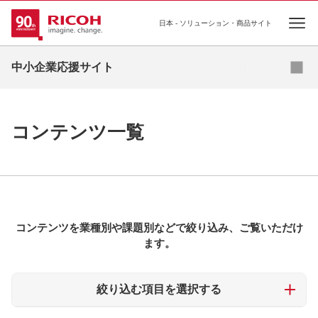
日本 - ソリューション・商品サイト
Open
メルマガ登録
資料ダウンロード
中小企業応援サイト
コンテンツ
コンテンツ一覧
事例集
コラム
お役立ち資料
コンテンツを業種別や課題別などで絞り込み、ご覧いただけ
セミナー
ます。
お問い合わせ
絞り込む項目を選択する
補助金