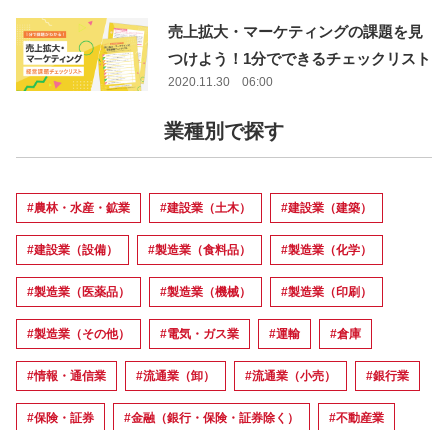
売上拡大・マーケティングの課題を見
つけよう！1分でできるチェックリスト
2020.11.30 06:00
業種別で探す
#農林・水産・鉱業
#建設業（土木）
#建設業（建築）
#建設業（設備）
#製造業（食料品）
#製造業（化学）
#製造業（医薬品）
#製造業（機械）
#製造業（印刷）
#製造業（その他）
#電気・ガス業
#運輸
#倉庫
#情報・通信業
#流通業（卸）
#流通業（小売）
#銀行業
#保険・証券
#金融（銀行・保険・証券除く）
#不動産業