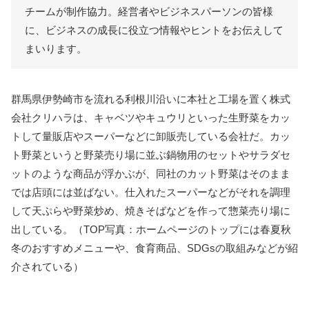
チームが制作協力。経営者やビジネスパーソンの皆様
に、ビジネスの成長に役立つ情報やヒントをお伝えして
まいります。
群馬県伊勢崎市を流れる利根川沿いに本社と工場を置く株式
会社クリハラは、キャベツやキュウリといった生野菜をカッ
トして量販店やスーパーなどに卸販売している会社だ。カッ
ト野菜というと野菜売り場に並ぶ鍋物用のセットやサラダセ
ットのような商品が浮かぶが、同社のカット野菜はそのまま
では店頭には並ばない。仕入れたスーパーなどがそれを調理
して天ぷらや野菜炒め、焼きそばなどを作って惣菜売り場に
出している。（TOP写真：ホームページのトップには春夏秋
冬のおすすめメニューや、食育商品、SDGsの取組みなどが紹
介されている）