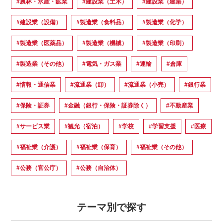
#農林・水産・鉱業
#建設業（土木）
#建設業（建築）
#建設業（設備）
#製造業（食料品）
#製造業（化学）
#製造業（医薬品）
#製造業（機械）
#製造業（印刷）
#製造業（その他）
#電気・ガス業
#運輸
#倉庫
#情報・通信業
#流通業（卸）
#流通業（小売）
#銀行業
#保険・証券
#金融（銀行・保険・証券除く）
#不動産業
#サービス業
#観光（宿泊）
#学校
#学習支援
#医療
#福祉業（介護）
#福祉業（保育）
#福祉業（その他）
#公務（官公庁）
#公務（自治体）
テーマ別で探す