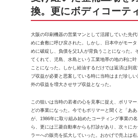
換。更にボディコーテ
大阪の印刷機器の営業マンとして活躍していた先代
めに倉敷に呼び戻された。しかし、日本中がモータ
めに破綻し、負債を父1人が背負うことになった。
てくれて、児島、水島という工業地帯の地の利に叶
ことになった。しかし給油するだけでは返済は到底
ブ収益が必要と思案している時に当時はまだ珍しい
外の収益を増大させサブ収益となった。
この狙いは当時の若者の心を見事に捉え、ポリマー
どの事業になった。今でもポリマーと聞くと「ああ
が、1986年に取り組み始めたコーティング事業の
ら、更には三菱自動車からも打診があり、次々にカ
ラーへの販売を拡大していった。おかげで売上は右肩