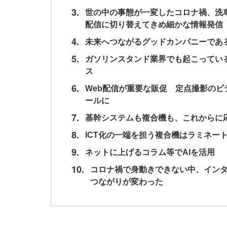
3.
世の中の事態が一変したコロナ禍、洗
配信に切り替えてきめ細かな情報発信
4.
未来へつながるグッドカンパニーであ
5.
ガソリンスタンド業界でも起こってい
ス
6.
Web配信が重要な販促 定点撮影のビ
ールに
7.
基幹システムも複合機も、これからに
8.
ICT化の一端を担う複合機はラミネー
9.
ネットに上げるコラム等でAIを活用
10.
コロナ禍で身動きできない中、イン
つながりが変わった