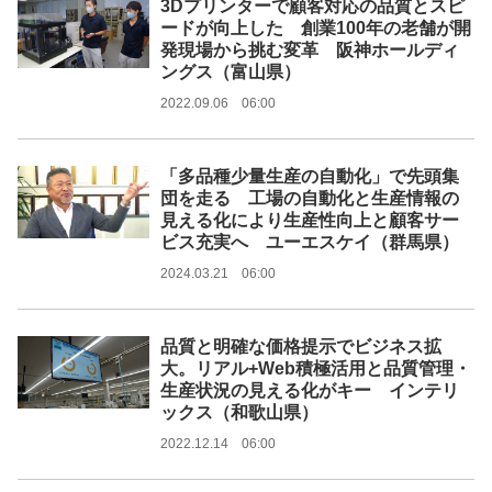
3Dプリンターで顧客対応の品質とスピ
ードが向上した 創業100年の老舗が開
発現場から挑む変革 阪神ホールディ
ングス（富山県）
2022.09.06 06:00
「多品種少量生産の自動化」で先頭集
団を走る 工場の自動化と生産情報の
見える化により生産性向上と顧客サー
ビス充実へ ユーエスケイ（群馬県）
2024.03.21 06:00
品質と明確な価格提示でビジネス拡
大。リアル+Web積極活用と品質管理・
生産状況の見える化がキー インテリ
ックス（和歌山県）
2022.12.14 06:00