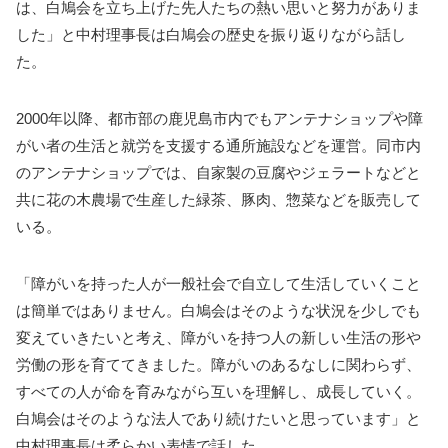
は、白鳩会を立ち上げた先人たちの熱い思いと努力がありま
した」と中村理事長は白鳩会の歴史を振り返りながら話し
た。
2000年以降、都市部の鹿児島市内でもアンテナショップや障
がい者の生活と就労を支援する通所施設などを運営。同市内
のアンテナショップでは、自家製の豆腐やジェラートなどと
共に花の木農場で生産した緑茶、豚肉、惣菜などを販売して
いる。
「障がいを持った人が一般社会で自立して生活していくこと
は簡単ではありません。白鳩会はそのような状況を少しでも
変えていきたいと考え、障がいを持つ人の新しい生活の形や
労働の形を育ててきました。障がいのあるなしに関わらず、
すべての人が命を育みながら互いを理解し、成長していく。
白鳩会はそのような法人であり続けたいと思っています」と
中村理事長は柔らかい表情で話した。