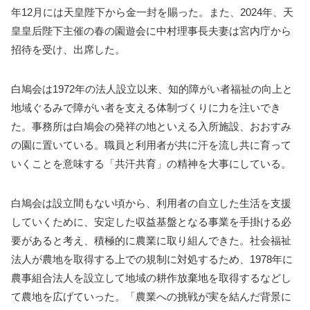
年12月には天皇陛下から金一封を賜った。また、2024年、天
皇皇后陛下主催の春の園遊会に中村理事長夫妻は宮内庁から
招待を受け、出席した。
白鳩会は1972年の法人設立以来、知的障がい者福祉の向上と
地域ぐるみで障がい者を支える体制づくりに力を注いでき
た。事務所は白鳩会の発祥の地といえる入所施設、おおすみ
の園に置いている。職員と利用者が共に汗を流し共に育って
いくことを意味する「共汗共育」の精神を大事にしている。
白鳩会は設立間もない頃から、利用者の自立した生活を支援
していくために、安定した収益基盤となる事業を手掛ける必
要があると考え、積極的に農業に取り組んできた。社会福祉
法人が農地を取得する上での規制に対処するため、1978年に
農事組合法人を設立して地域の耕作放棄地を取得するなどし
て農地を広げていった。「農業への挑戦が実を結んだ背景に