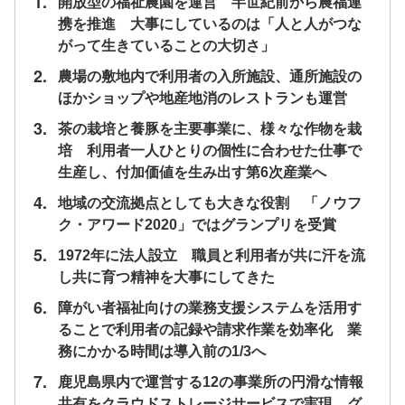
1.
開放型の福祉農園を運営 半世紀前から農福連
携を推進 大事にしているのは「人と人がつな
がって生きていることの大切さ」
2.
農場の敷地内で利用者の入所施設、通所施設の
ほかショップや地産地消のレストランも運営
3.
茶の栽培と養豚を主要事業に、様々な作物を栽
培 利用者一人ひとりの個性に合わせた仕事で
生産し、付加価値を生み出す第6次産業へ
4.
地域の交流拠点としても大きな役割 「ノウフ
ク・アワード2020」ではグランプリを受賞
5.
1972年に法人設立 職員と利用者が共に汗を流
し共に育つ精神を大事にしてきた
6.
障がい者福祉向けの業務支援システムを活用す
ることで利用者の記録や請求作業を効率化 業
務にかかる時間は導入前の1/3へ
7.
鹿児島県内で運営する12の事業所の円滑な情報
共有をクラウドストレージサービスで実現 グ