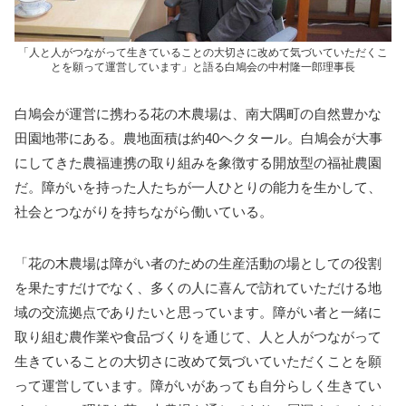
「人と人がつながって生きていることの大切さに改めて気づいていただくこ
とを願って運営しています」と語る白鳩会の中村隆一郎理事長
白鳩会が運営に携わる花の木農場は、南大隅町の自然豊かな
田園地帯にある。農地面積は約40ヘクタール。白鳩会が大事
にしてきた農福連携の取り組みを象徴する開放型の福祉農園
だ。障がいを持った人たちが一人ひとりの能力を生かして、
社会とつながりを持ちながら働いている。
「花の木農場は障がい者のための生産活動の場としての役割
を果たすだけでなく、多くの人に喜んで訪れていただける地
域の交流拠点でありたいと思っています。障がい者と一緒に
取り組む農作業や食品づくりを通じて、人と人がつながって
生きていることの大切さに改めて気づいていただくことを願
って運営しています。障がいがあっても自分らしく生きてい