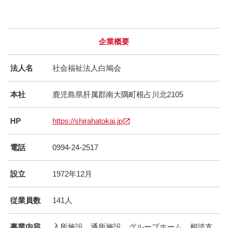
企業概要
法人名
社会福祉法人白鳩会
本社
鹿児島県肝属郡南大隅町根占川北2105
HP
https://shirahatokai.jp
電話
0994-24-2517
設立
1972年12月
従業員数
141人
事業内容
入所施設、通所施設、グループホーム、相談支