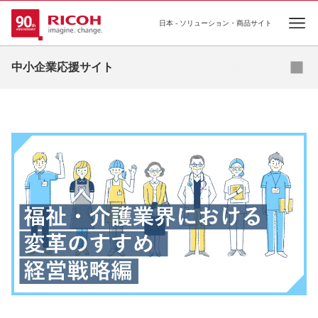
日本 - ソリューション・商品サイト
Open
メルマガ登録
資料ダウンロード
中小企業応援サイト
コンテンツ
事例集
コラム
お役立ち資料
セミナー
お問い合わせ
補助金