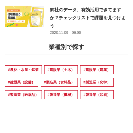
御社のデータ、有効活用できてます
か？チェックリストで課題を見つけよ
う
2020.11.09 06:00
業種別で探す
#農林・水産・鉱業
#建設業（土木）
#建設業（建築）
#建設業（設備）
#製造業（食料品）
#製造業（化学）
#製造業（医薬品）
#製造業（機械）
#製造業（印刷）
#製造業（その他）
#電気・ガス業
#運輸
#倉庫
#情報・通信業
#流通業（卸）
#流通業（小売）
#銀行業
#保険・証券
#金融（銀行・保険・証券除く）
#不動産業