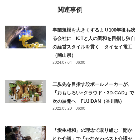
関連事例
事業規模を大きくするより100年後も残
る会社に ICTと人の調和を目指し独自
の経営スタイルを貫く タイセイ電工
（岡山県）
2024.07.04 06:00
二歩先を目指す段ボールメーカーが、
「おもしろい+クラウド・3D-CAD」で
次の展開へ FUJIDAN（香川県）
2022.05.20 06:00
「愛生相和」の理念で取り組む「開か
れた介護」で「かながわベスト介護セ