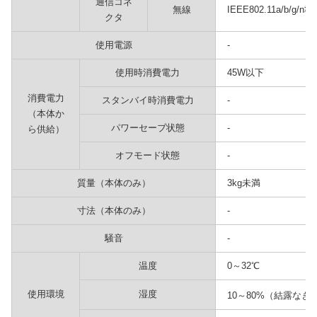
通信コネ
無線
IEEE802.11a/b/g/
クタ
使用電源
-
使用時消費電力
45W以下
消費電力
スタンバイ時消費電力
-
（本体か
パワーセーブ状態
-
ら供給）
オフモード状態
-
質量（本体のみ）
3kg未満
寸法（本体のみ）
-
騒音
-
温度
0～32℃
使用環境
湿度
10～80%（結露なき