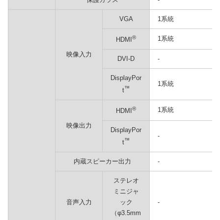
VGA
1系統
®
1系統
HDMI
映像入力
DVI-D
-
DisplayPor
1系統
™
t
®
1系統
HDMI
映像出力
DisplayPor
-
™
t
内蔵スピーカー出力
-
ステレオ
ミニジャ
音声入力
ック
-
（φ3.5mm