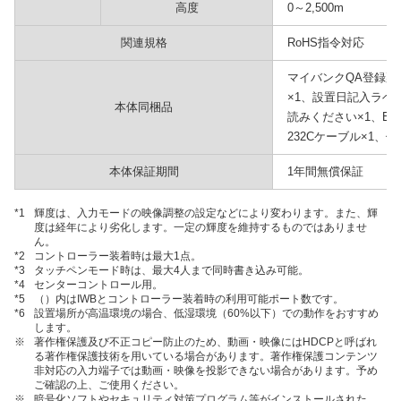
高度
0～2,500m
関連規格
RoHS指令対応
マイバンクQA登録票
×1、設置日記入ラベル
本体同梱品
読みください×1、EUL
232Cケーブル×1、保
本体保証期間
1年間無償保証
*1
輝度は、入力モードの映像調整の設定などにより変わります。また、輝
度は経年により劣化します。一定の輝度を維持するものではありませ
ん。
*2
コントローラー装着時は最大1点。
*3
タッチペンモード時は、最大4人まで同時書き込み可能。
*4
センターコントロール用。
*5
（）内はIWBとコントローラー装着時の利用可能ポート数です。
*6
設置場所が高温環境の場合、低湿環境（60%以下）での動作をおすすめ
します。
※
著作権保護及び不正コピー防止のため、動画・映像にはHDCPと呼ばれ
る著作権保護技術を用いている場合があります。著作権保護コンテンツ
非対応の入力端子では動画・映像を投影できない場合があります。予め
ご確認の上、ご使用ください。
※
暗号化ソフトやセキュリティ対策プログラム等がインストールされた