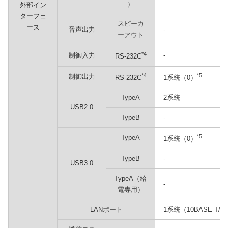
）
外部イン
ターフェ
スピーカ
ース
音声出力
-
ーアウト
*4
制御入力
-
RS-232C
*4
*5
制御出力
RS-232C
1系統（0）
TypeA
2系統
USB2.0
TypeB
-
*5
TypeA
1系統（0）
TypeB
-
USB3.0
TypeA（給
-
電専用）
LANポート
1系統（10BASE-T/10