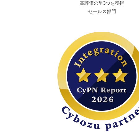
⾼評価の星3つを獲得
セールス部⾨