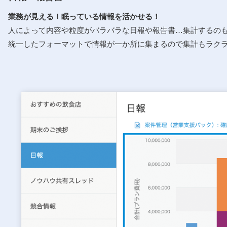
業務が⾒える！眠っている情報を活かせる！
⼈によって内容や粒度がバラバラな⽇報や報告書…集計するの
統⼀したフォーマットで情報が⼀か所に集まるので集計もラク