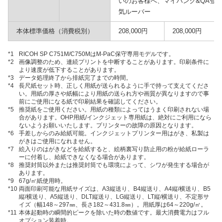
いのお客様へ、マイバンク&QA登録
気ルーバー
本体標準価格（消費税別）
208,000円
208,000円
*1
RICOH SP C751M/C750MはM-PaC保守専用モデルです。
*2
画像調整のため、連続プリントを中断することがあります。印刷条件に
より速度が低下することがあります。
*3
データ処理終了から排紙完了までの時間。
*4
長尺紙セット時、正しく用紙が送られるように手で持って支えてくださ
い。用紙の厚さや紙幅により用紙の送られ方や画質が異なりますので事
前にご使用になる紙で印刷結果を確認してください。
*5
推奨紙をご使用ください。用紙の種類によってはうまく印刷されない場
合があります。OHP用紙/インクジェット専用紙は、絶対にご利用になら
ないようお願いいたします。プリンターの故障の原因となります。
*6
手差しからのみ給紙可能。インクジェットプリンター用はがき、私製は
がきはご使用になれません。
*7
絵入りのはがきなどを給紙すると、絵柄裏写り防止用の粉が給紙ローラ
ーに付着し、給紙できなくなる場合があります。
*8
推奨封筒以外または推奨封筒でも環境によって、シワが発生する場合が
あります。
*9
67g/㎡紙使用時。
*10
両面印刷可能な用紙サイズは、A3縦送り、B4縦送り、A4縦/横送り、B5
縦/横送り、A5縦送り、DLT縦送り、LG縦送り、LT縦/横送り、不定形サ
イズ（幅148～297㎜、長さ182～431.8㎜）。用紙厚は64～220g/㎡。
*11
本体起動時の瞬間的ピークを除いた時の数値です。最大消費電力はフル
オプション装着時。