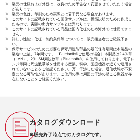
※
製品の仕様および外観は、改良のため予告なく変更させていただく場合
があります。
※
製品の色は、印刷のため実際とは若干異なる場合があります。
※
このサイトに記載されている画像サンプルは、機能説明のために作成し
たもので、実際の出力サンプルとは異なります。
※
このサイトに記載されている商品は国内仕様のため海外では使用できま
せん。
※
詳しい性能・仕様・制約条件等については、販売担当者にご確認下さ
い。
※
保守サービスのために必要な保守用性能部品の最低保有期間は本製品の
製造中止後、7年間です。［Bluetooth®ご使用の場合］本製品は2.4㎓帯
（LAN）、2㎓ ISM周波数帯（Bluetooth®）を使用しております。電子レ
ンジ等同じ周波数帯域を使用する産業、科学、医療機器が近くで運用さ
れていないことをご確認ください。万一干渉した場合、通信状態が不安
定になる可能性があります。ご使用の際は周囲に干渉の起こる機器が存
在しないことをご確認ください。
カタログダウンロード
※販売終了時点でのカタログです。