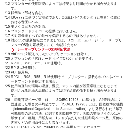
*12
プリンターの使用環境によっては標記より時間がかかる場合がありま
す。
*13
転倒防止部材を含む。
*14
ISO7779に基づく実測値であり、記載はバイスタンダ（近在者）位置に
おける音圧レベル。
*15
モノクロ出力のみ対応。
*16
プリンタードライバーの提供は行いません。
*17
各対応機器すべての動作を保証するものではありません。
*18
対応OSの最新情報につきましては、リコーホームページ「レーザープリ
ンターOS別対応状況」にてご確認ください。
レーザープリンターOS別対応状況
*19
AirPrintに対応していないアプリケーションは除く。
*20
オプションの「PS3カード タイプC750」が必要です。
*21
RPDL、R98、R55、R16使用時。
*22
RP-GL/2使用時。
*23
PDF使用時。
*24
RPDL、R98、R55、R16使用時で、プリンターに搭載されているバーコ
ードフォントを指定する場合。
*25
使用時直前の環境の温度、湿度、マシン内部が設置環境になじむまで、
使用される用紙の品質によっては印字品質の低下を招く場合がありま
す。
*26
「印刷可能ページ数」は、「ISO/IEC 19798」に基づき、A4普通紙に片
面連続した場合の平均値です。「ISO/IEC 19798」とは、国際標準化機構
（International Organization for Standardization）より発行された「印字
可能枚数の測定方法」に関する国際標準です。実際の交換サイクルは用
紙サイズ・種類、用紙方向、1ジョブあたりの連続印刷ページ数、原稿の
内容などの使用条件により異なります。
*27
RICOH SP C751M/C750MはM-PaC専用トナーとなります。