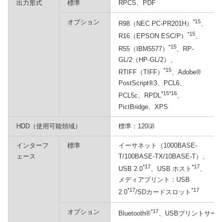
出力形式
標準
RPCS、PDF
オプション
*15
R98（NEC PC-PR201H）
、
*15
R16（EPSON ESC/P）
、
*15
R55（IBM5577）
、RP-
GL/2（HP-GL/2）、
*15
RTIFF（TIFF）
、Adobe®
PostScript®3、PCL6、
*15*16
PCL5c、RPDL
、
PictBridge、XPS
HDD（使用可能領域）
標準：120㎇
インターフ
標準
イーサネット（1000BASE-
ェース
T/100BASE-TX/10BASE-T）、
*17
*17
USB 2.0
、USB ホスト
、
メディアプリント：USB
*17
*17
2.0
/SDカードスロット
オプション
*17
Bluetooth®
、USBプリントサー