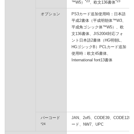
*23
*23
™W5）
、欧文136書体
オプション
PS3カード追加使用時：日本語
平成2書体（平成明朝体™W3、
平成角ゴシック体™W5）、欧
文136書体、JIS2004対応フォ
ント日本語2書体（HG明朝L、
HGゴシックB）PCLカード追加
使用時：欧文45書体、
International font13書体
バーコード
JAN、2of5、CODE39、CODE1
*24
ード、NW7、UPC