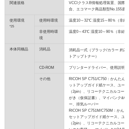
関連規格
VCCIクラスB情報処理装置、国際
合、エコマーク商品類型No.155適
使用環境
使用時環境
温度10～32℃ 湿度15～80％（非結
*25
非使用時環
温度0～43℃ 湿度10～90％（非結
境
本体同梱品
消耗品
消耗品一式（ブラック/カラー 約2,5
トアップトナー）
CD-ROM
プリンタードライバー、使用説明書
その他
RICOH SP C751/C750：か
ットアップガイド紙ケース、ユーザ
（2pin）、リコーテクニカルコー
がき（仮保証書）、マイバンク&QA
ー、排気ルーバー
RICOH SP C751M/C750M
セットアップガイド紙ケース、ユー
（2pin）、リコーテクニカルコール