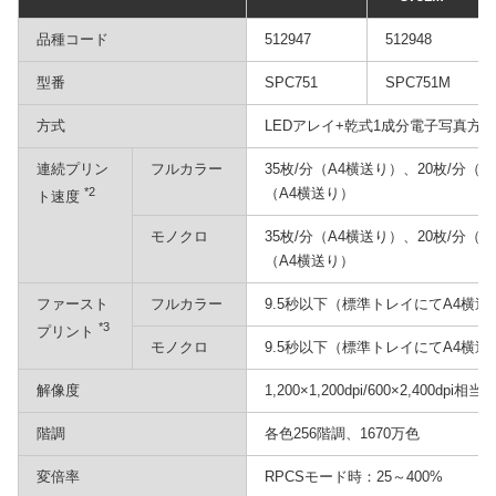
品種コード
512947
512948
型番
SPC751
SPC751M
方式
LEDアレイ+乾式1成分電子写真方式
連続プリン
フルカラー
35枚/分（A4横送り）、20枚/分（
*2
（A4横送り）
ト速度
モノクロ
35枚/分（A4横送り）、20枚/分（
（A4横送り）
ファースト
フルカラー
9.5秒以下（標準トレイにてA4横
*3
プリント
モノクロ
9.5秒以下（標準トレイにてA4横
解像度
1,200×1,200dpi/600×2,400dpi相当/6
階調
各色256階調、1670万色
変倍率
RPCSモード時：25～400%