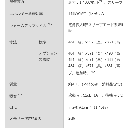
消費電力
*11
最大：1,400W以下
、スリープモー
エネルギー消費効率
149kWh/年（区分：A）
*12
電源投入時/スリープモード復帰時：
ウォームアップタイム
時）
寸法
標準
484（幅）x552（奥）x360（高）㎜
オプション
484（幅）x571（奥）x498（高
装着時
484（幅）x571（奥）x636（高
484（幅）x571（奥）x861（高
*13
ブル追加時）
質量
約41㎏（本体のみ、消耗品含む）
*14
稼動時：52dB（A）、待機時：32d
騒音
CPU
Intel® Atom™（1.46㎓）
メモリー 標準/最大
2㎇/-