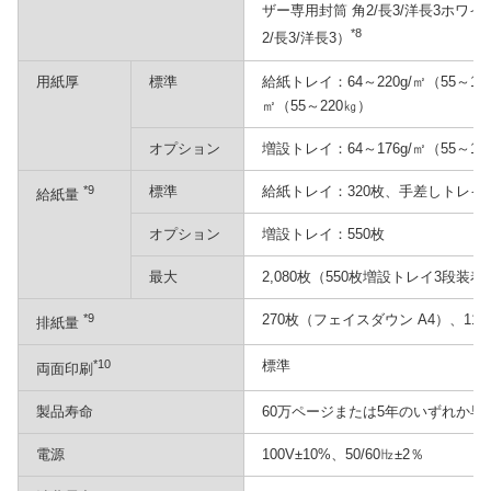
ザー専用封筒 角2/長3/洋長3ホワイ
*8
2/長3/洋長3）
用紙厚
標準
給紙トレイ：64～220g/㎡（55～1
㎡（55～220㎏）
オプション
増設トレイ：64～176g/㎡（55～15
*9
標準
給紙トレイ：320枚、手差しトレイ：
給紙量
オプション
増設トレイ：550枚
最大
2,080枚（550枚増設トレイ3段装着
*9
270枚（フェイスダウン A4）、11
排紙量
*10
標準
両面印刷
製品寿命
60万ページまたは5年のいずれか早
電源
100V±10%、50/60㎐±2％