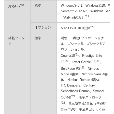
*18
標準
Windows® 8.1、Windows®10、Win
対応OS
Server™ 2012 R2、Windows Serv
*19
（AirPrintのみ）
オプション
*20
Mac OS X 10.9以降
搭載フォン
標準
明朝L、明朝Lプロポーショナ
ト
ル、ゴシックB、ゴシックBプ
ロポーショナル、
*21
Courier10
、Prestige Elite
*21
*21
12
、Letter Gothic 15
、
*21
BoldFace PS
、Nimbus
Mono 4書体、Nimbus Sans 4書
体、Nimbus Roman 4書体、
ITC Dingbats、Century
Schoolbook Roman、Symbol、
*21
OCR-B
、漢字ストローク
*22
、日本語平成2書体（平成明
朝体™W3、平成角ゴシック体