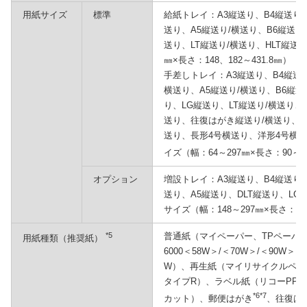
用紙サイズ
標準
給紙トレイ：A3縦送り、B4縦送り、
送り、A5縦送り/横送り、B6縦送り
送り、LT縦送り/横送り、HLT縦送り
㎜×長さ：148、182～431.8㎜）
手差しトレイ：A3縦送り、B4縦送り
横送り、A5縦送り/横送り、B6縦送
り、LG縦送り、LT縦送り/横送り、
送り、往復はがき縦送り/横送り、
送り、長形4号横送り、洋形4号横
イズ（幅：64～297㎜×長さ：90～1,
オプション
増設トレイ：A3縦送り、B4縦送り、
送り、A5縦送り、DLT縦送り、LG
サイズ（幅：148～297㎜×長さ：182
*5
普通紙（マイペーパー、TPペーパー
用紙種類（推奨紙）
6000＜58W＞/＜70W＞/＜90W
W）、再生紙（マイリサイクルペーパ
タイプR）、ラベル紙（リコーPPC用
*6*7
カット）、郵便はがき
、往復は