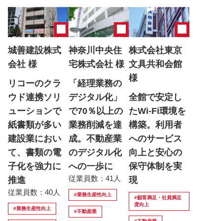
城善建設株式
神奈川中央住
株式会社東京
会社 様
宅株式会社 様
文具共和会館
様
リコーのクラ
「経理業務の
ウド連携ソリ
デジタル化」
全館で安定し
ューションで
で70％以上の
たWi-Fi環境を
紙書類が多い
業務削減を達
構築。利用者
建設業におい
成。不動産業
へのサービス
て、書類の電
のデジタル化
向上と安心の
子化を強力に
への一歩に
保守体制を実
従業員数：41人
推進
現
従業員数：40人
#業務生産性向上
#顧客満足・社員満足
度向上
#業務生産性向上
#不動産業