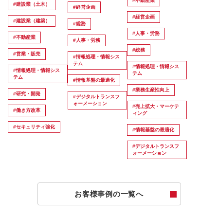
#不動産業
#建設業（土木）
#経営企画
#経営企画
#建設業（建築）
#総務
#人事・労務
#不動産業
#人事・労務
#総務
#営業・販売
#情報処理・情報シス
テム
#情報処理・情報シス
#情報処理・情報シス
テム
テム
#情報基盤の最適化
#業務生産性向上
#研究・開発
#デジタルトランスフ
ォーメーション
#売上拡大・マーケテ
#働き方改革
ィング
#セキュリティ強化
#情報基盤の最適化
#デジタルトランスフ
ォーメーション
お客様事例の一覧へ