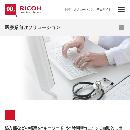
日本 - ソリューション・商品サイト
Ope
資料ダウンロード
医療業向けソリューション
課題
ソリューション
商品・サービス
コラム
事例
セミナー
補助金
処方箋などの帳票を“キーワード”や”時間帯“によって自動的に出