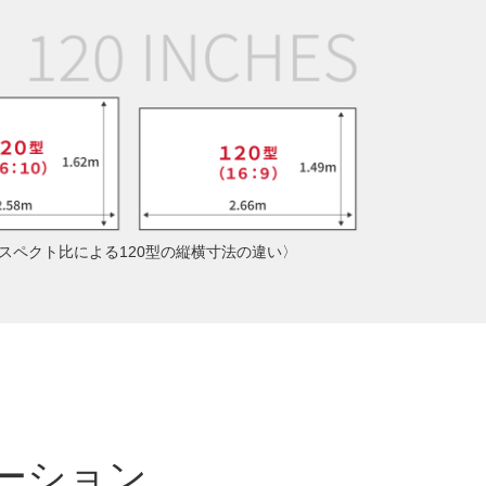
スペクト比による120型の縦横寸法の違い〉
ーション