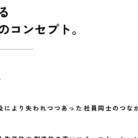
る
のコンセプト。
。
及により失われつつあった
社員同士のつな