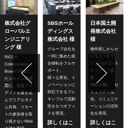
株式会社グ
SBSホール
日本国土開
ローバルエ
ディングス
発株式会社
ンジニアリ
株式会社 様
様
ング 様
グループ会社を
物件探しからセ
一同に集めた統
レモニーまで、
RICOH
合移転をフルサ
リコーがワンス
Collaboration
ポート。
トップでご提
Boardで投影し
様々な変化、イ
案。
たシステム構成
ノベーションに
移転を機に、セ
図に、直接アイ
対応できるフレ
キュリティ強
ディアを書き込
キシブルで流動
化、コミュニケ
んでリアルタイ
性をもつオフィ
ーションの活性
ム共有。リモー
スを実現。
化を実現。
トの参加者を取
り残さないWeb
詳しくはこ
詳しくはこ