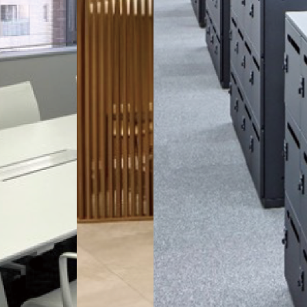
こんな課題・お悩みはありません
か？
オフィス移転・リニューアルプロジェクトの担当
になったが、何から準備すれば良いか分からな
い…
新しいオフィスのコンセプトを作りたいが、イメ
ージが湧かない…
オフィス移転・リニューアルを機に、DXを推進
したい…