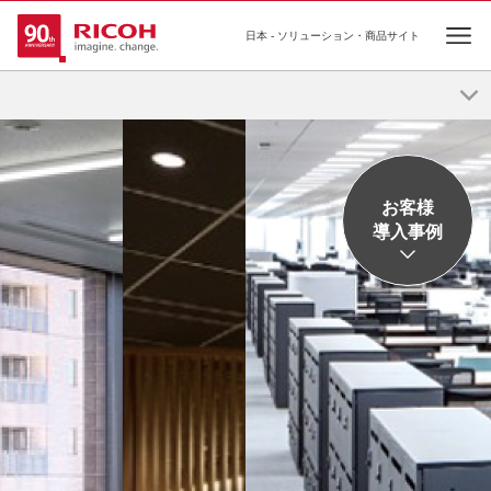
日本 - ソリューション・商品サイト
Ope
リコーのオフィス移転・
リニューアル
お客様
導入事例
自分らしい「はたらき方」から、新しいオフィスを考え
る。
オフィス見学・お問い合わせはこちら
施工事例集ダウンロード
オフィス移転・リニューアルを検討のご担当者様