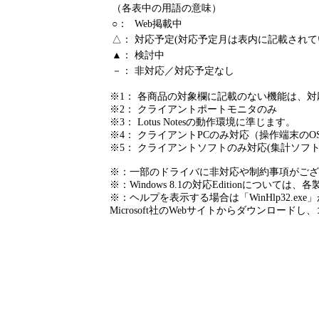
（各表中の用語の意味）
○：
Web掲載中
△：
対応予定(対応予定月は表内に記載されて
▲：
検討中
－：
非対応／対応予定なし
※1： 各商品の対象欄に記載のない機能は、
※2： クライアントポートモニタのみ
※3： Lotus Notesの動作環境に準じます。
※4： クライアントPCのみ対応（操作端末のO
※5： クライアントソフトのみ対応(集計ソフ
※：一部のドライバに非対応や制約事項がござ
※：Windows 8.1の対応Editionについ
※：ヘルプを表示する場合は「WinHlp32.ex
Microsoft社のWebサイトからダウンロー