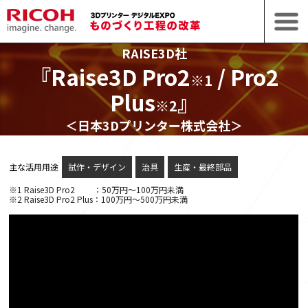
RAISE3D社
『Raise3D Pro2
/ Pro2
※1
Plus
』
※2
＜日本3Dプリンター株式会社＞
主な活用用途
試作・デザイン
治具
生産・最終部品
※1 Raise3D Pro2 ：50万円～100万円未満
※2 Raise3D Pro2 Plus：100万円～500万円未満