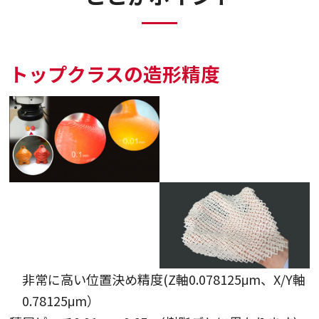
トップクラスの造形精度
・
非常に高い位置決め精度(Z軸0.078125μm、X/Y軸
0.78125μm）