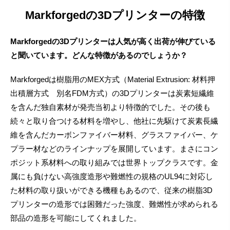
Markforgedの3Dプリンターの特徴
Markforgedの3Dプリンターは人気が高く出荷が伸びている
と聞いています。どんな特徴があるのでしょうか？
Markforgedは樹脂用のMEX方式（Material Extrusion: 材料押
出積層方式 別名FDM方式）の3Dプリンターは炭素短繊維
を含んだ独自素材が発売当初より特徴的でした。その後も
続々と取り合つける材料を増やし、他社に先駆けて炭素長繊
維を含んだカーボンファイバー材料、グラスファイバー、ケ
プラー材などのラインナップを展開しています。まさにコン
ポジット系材料への取り組みでは世界トップクラスです。金
属にも負けない高強度造形や難燃性の規格のUL94に対応し
た材料の取り扱いができる機種もあるので、従来の樹脂3D
プリンターの造形では困難だった強度、難燃性が求められる
部品の造形を可能にしてくれました。