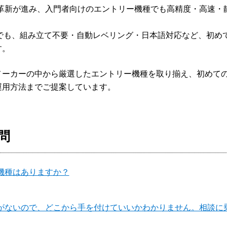
スト・短納期で開発を実現。
リンターを活用。“超”短納期、多
補助金申請の流れを
物
術革新が進み、入門者向けのエントリー機種でも高精度・高速・
少量のパーツ製作には必要不可欠
3Dプリンター！
中でも、組み立て不要・自動レベリング・日本語対応など、初め
す。
メーカーの中から厳選したエントリー機種を取り揃え、初めて
運用方法までご提案しています。
問
機種はありますか？
とがないので、どこから手を付けていいかわかりません。相談に