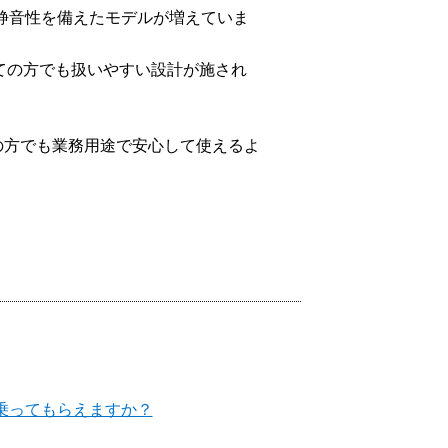
ない存在」
品種
解説
静音性を備えたモデルが増えていま
な
3Dスキャナー 総合カタログ
ての方でも扱いやすい設計が施され
3Dプリンター 出力サービス
の方でも業務用途で安心して使えるよ
乗ってもらえますか？