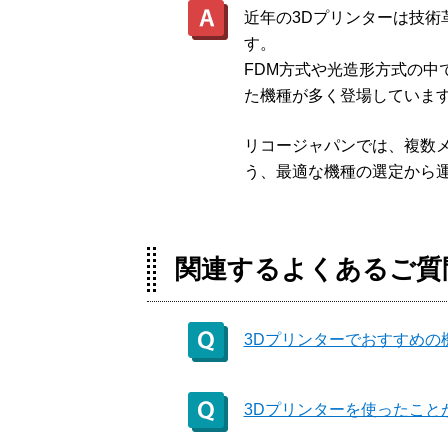
がっていく職場環境。
コ
3Dプリンターで強度の高い造形
ているかをご説明します。
近年の3Dプリンターは技
はできる？
す。
FDM方式や光造形方式の
造形方式の違い
た機種が多く登場していま
リコージャパンでは、複数
う、最適な機種の選定から
関連するよくあるご質
3Dプリンターでおすすめの
3Dプリンターを使ったこ