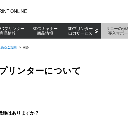
RINT ONLINE
3Dプリンター
3Dスキャナー
3Dプリンター
リコーの強
商品情報
商品情報
出力サービス
導入サポー
くあるご質問
>
回答
特集、解説コンテン
特集、解説コンテン
特集、解説コンテン
導入サポート:TOP
応用編
3DPエキスパート
強度の高い造形物は
金属3Dプリンター
3Dスキャナーとは？
ショールーム
保守部品製造の記事
Dプリンターについて
冶具製造の記事
リサイクルラボシス
Studio Syste
3Dスキャナーがあれ
購入の流れ
ますか？
試作品製造の記事
3D教育パーケージ(
金属AMの量産への
補助金申請の流れ
の製造業に与える影
トレンド情報コラム
3D教育パーケージ(
ものづくり補助金の
式会社小川優機製作所様
株式会社トムス デザインセンタ
金属3Dプリンターの記事
低価格帯の3Dプリン
中小企業新事業進出
動ロボットの外装部を3Dプリンタ
様
装置の販売と、自社保有の
機種はありますか？
で製作！開発品の動きや完成形イ
世界のトップ技術を競うモーター
全ての記事を見る
提供しており、この分野で
3Dプリンター購入の
よくある質問
ージの確認がスムーズになり、省
ポーツの世界で、開発・設計に3D
客さまから高い評価を受け