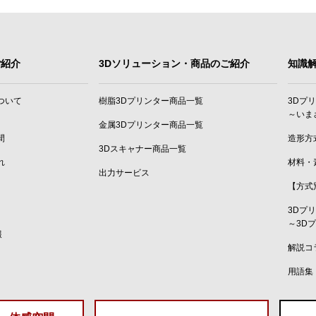
ご紹介
3Dソリューション・商品のご紹介
知識
ついて
樹脂3Dプリンター商品一覧
3Dプ
～いま
金属3Dプリンター商品一覧
間
造形方
3Dスキャナー商品一覧
れ
材料・
出力サービス
【方式
3Dプ
～3D
報
解説コ
用語集