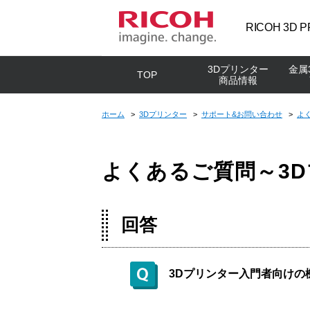
RICOH 3D P
0120-310-462
3Dプリンター
金属
TOP
受付時間：平日 9:30-17:00
商品情報
お問い合わせ
資料ダウンロード
ホーム
>
3Dプリンター
>
サポート&お問い合わせ
>
よ
3Dプリンターを探す
金属3Dプリンターを探す
3Dスキャナーを探す
リコー3Dプリンター事業の強み
導入事例：TOP
基礎編
初心者向けコラム
価格などの条件から探す
金属3Dプリンター商品一覧
3Dスキャナー商品一覧
３Dプリンターとは
よくあるご質問～3
造形方式から探す
Desktop Metal
Artec 3D
活用シーン
メーカーから探す
三菱電機
SHINING 3D
切削との違い
回答
Nikon SLM Solutions
SCANTECH
ペレット式3Dプリンター
3Dプリンターを始めるために
株式会社松井製作所様
株
FastForm
Mark Two（樹脂3Dプリンター）導入
移
造形材料・素材の特徴
リコーは3Dプリンター及びその関連
3Dプリンター入門者向けの
による現場活性化。現場の改善提案
ー
3Dプリンターによる出力サービスを
造形材料・素材の物性一覧
から顧客提案まで、事業拡大につな
メ
業界屈指の実績を誇ります。なぜお