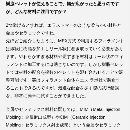
樹脂ペレットが使えることで、幅が広がったと思うのです
が、どんな材料に注目ですか？
2つ挙げるとすれば、エラストマーのような柔らかい材料と
金属やセラミックですね。
先ほどご紹介したように、MEX方式で利用するフィラメント
は線状に樹脂を加工しリール状に巻き取っていく必要があり
ます。やわらかすぎる材料や硬すぎる材料はリール状のフィ
ラメントに加工するには適さないのです。しかし樹脂ペレッ
トでは材料の配合を複数のペレットを混ぜ合わせることで調
整可能です。実はフィラメント自体をエス.ラボ社で製造す
ることもできるのですが、最適な配合を探す際の試行錯誤
を、非常に簡単に試すことができました。
金属やセラミックス材料に関しては、MIM（Metal Injection
Molding：金属射出成型）やCIM（Ceramic Injection
Molding：セラミックス射出成形）という金属やセラミック