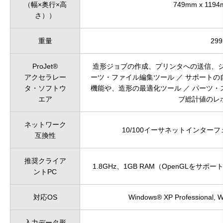
（幅×奥行×高
749mm x 1194
さ））
重量
299
ProJet®
造形ジョブの作成、プリンタへの送信、ジ
アクセラレー
ーツ・ファイル編集ツール ／ サポートの
タ・ソフトウ
機能や、造形の最適化ツール ／ パーツ・
エア
ブ総計値のレ
ネットワーク
10/100イーサネットインタ
互換性
推奨クライア
1.8GHz、1GB RAM（OpenGLをサ
ントPC
対応OS
Windows® XP Professional, 
入力データ形