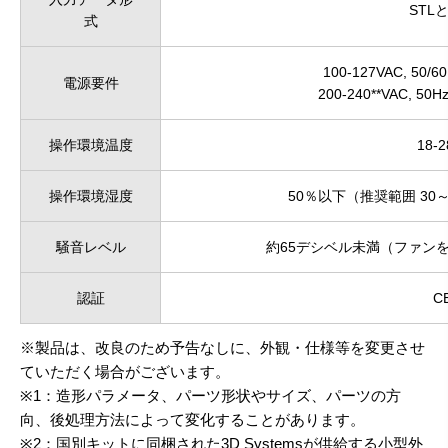
STLと
式
100-127VAC, 50/
電源要件
200-240**VAC, 50
操作環境温度
18-
操作環境湿度
50％以下（推奨範囲 30
騒音レベル
約65デシベル未満（ファン
認証
C
※製品は、改良のため予告なしに、外観・仕様等を変更させ
ていただく場合がございます。
※1：造形パラメータ、パーツ形状やサイズ、パーツの方
向、後処理方法によって変化することがあります。
※2：国別キットに同梱された3D Systemsが供給する小型外