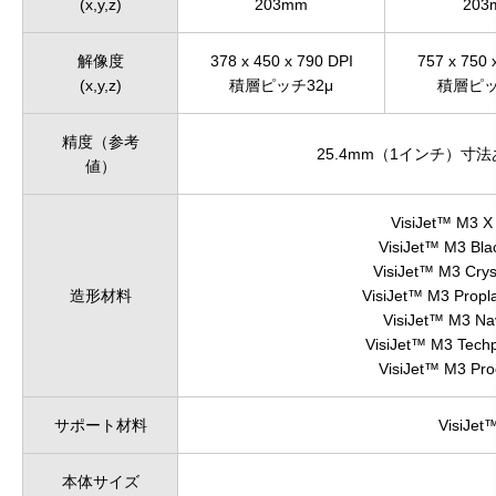
(x,y,z)
203mm
203
解像度
378 x 450 x 790 DPI
757 x 750 
(x,y,z)
積層ピッチ32μ
積層ピッ
精度（参考
25.4mm（1インチ）寸法あた
値）
VisiJet™ M3 X
VisiJet™ M3 Bla
VisiJet™ M3 Crys
造形材料
VisiJet™ M3 Propl
VisiJet™ M3 Na
VisiJet™ M3 Tech
VisiJet™ M3 Pr
サポート材料
VisiJet
本体サイズ