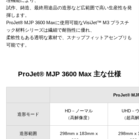
理機能により、
試作、鋳造、最終用途品の造形など広範囲で高い生産性を発
揮します。
ProJet® MJP 3600 Maxに使用可能なVisiJet™ M3 プラスチ
ック材料シリーズは繊細で耐熱性に優れ、
柔軟性もある透明な素材で、スナップフィットアセンブリも
可能です。
ProJet® MJP 3600 Max 主な仕様
ProJet® MJ
HD－ノーマル
UHD－
造形モード
（高解像度）
（超高
造形範囲
298mm x 183mm x
298mm x 