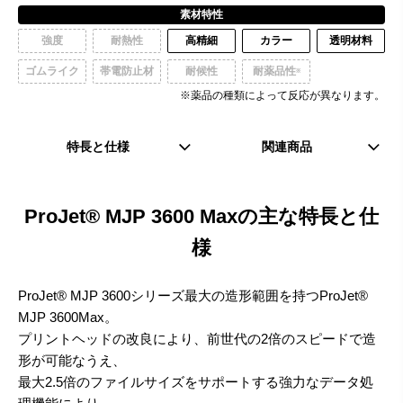
素材特性
強度
耐熱性
高精細
カラー
透明材料
ゴムライク
帯電防止材
耐候性
耐薬品性
※
※薬品の種類によって反応が異なります。
特長と仕様
関連商品
ProJet® MJP 3600 Maxの主な特長と仕
様
ProJet® MJP 3600シリーズ最大の造形範囲を持つProJet®
MJP 3600Max。
プリントヘッドの改良により、前世代の2倍のスピードで造
形が可能なうえ、
最大2.5倍のファイルサイズをサポートする強力なデータ処