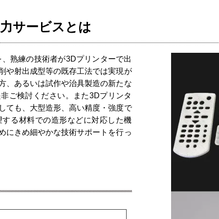
出力サービスとは
を、熟練の技術者が3Dプリンターで出
削や射出成型等の既存工法では実現が
方、あるいは試作や治具製造の新たな
非ご検討ください。また3Dプリンタ
しても、大型造形、高い精度・強度で
ど希望する材料での造形などに対応した機
めにきめ細やかな技術サポートを行っ