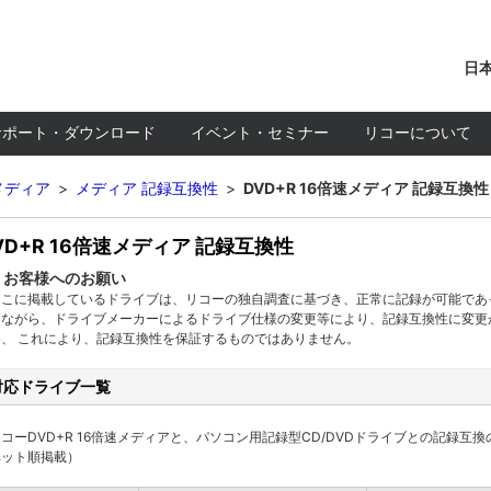
日本
サポート・ダウンロード
イベント・セミナー
リコーについて
Dメディア
>
メディア 記録互換性
>
DVD+R 16倍速メディア 記録互換性
VD+R 16倍速メディア 記録互換性
お客様へのお願い
ここに掲載しているドライブは、リコーの独自調査に基づき、正常に記録が可能であ
しながら、ドライブメーカーによるドライブ仕様の変更等により、記録互換性に変更
め、
これにより、記録互換性を保証するものではありません。
対応ドライブ一覧
コーDVD+R 16倍速メディアと、パソコン用記録型CD/DVDドライブとの記録
ベット順掲載）