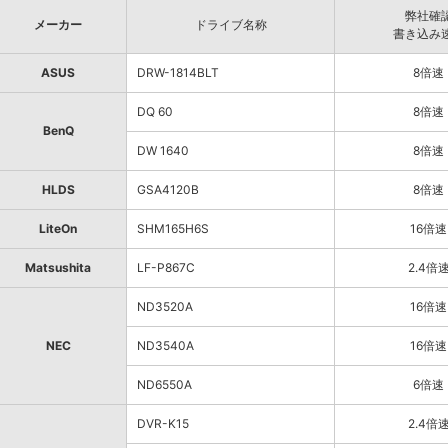
弊社確
メーカー
ドライブ名称
書き込み
ASUS
DRW-1814BLT
8倍速
DQ 60
8倍速
BenQ
DW 1640
8倍速
HLDS
GSA4120B
8倍速
LiteOn
SHM165H6S
16倍速
Matsushita
LF-P867C
2.4倍
ND3520A
16倍速
NEC
ND3540A
16倍速
ND6550A
6倍速
DVR-K15
2.4倍