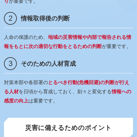
り
が重要です。
2
情報取得後の判断
人命の保護のため、
地域の災害情報や内部で報告される情
報をもとに次の適切な行動をとるための判断
が重要です。
3
そのための人材育成
対策本部や各部署の
とるべき行動(危機回避)の判断が行え
る人材
を日頃から育成しておく、刻々と変化する
情報への
感度の向上
は重要です。
災害に備えるためのポイント