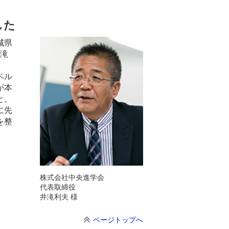
した
城県
井滝
ベル
が本
と。
に先
を整
株式会社中央進学会
代表取締役
井滝利夫 様
ページトップへ