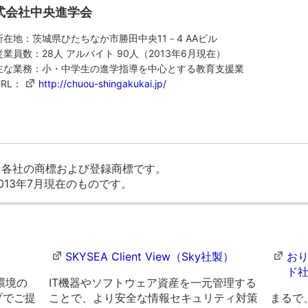
式会社中央進学会
所在地：茨城県ひたちなか市勝田中央11－4 AAビル
従業員数：28人 アルバイト 90人（2013年6月現在）
主な業務：小・中学生の進学指導を中心とする教育支援業
URL：
http://chuou-shingakukai.jp/
、各社の商標および登録商標です。
013年7月現在のものです。
SKYSEA Client View（Sky社製）
お
ド
ト環境の
IT機器やソフトウェア資産を一元管理する
プでご提
ことで、より安全な情報セキュリティ対策
まるで