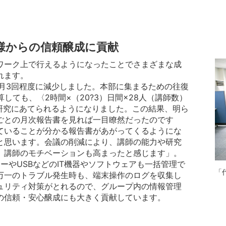
様からの信頼醸成に貢献
ワーク上で行えるようになったことでさまざまな成
れます。
、月3回程度に減少しました。本部に集まるための往復
しても、〈2時間×（20?3）日間×28人（講師数）
材研究にあてられるようになりました。この結果、明ら
ごとの月次報告書を見れば一目瞭然だったのです
ていることが分かる報告書があがってくるようにな
と思います。会議の削減により、講師の能力や研究
、講師のモチベーションも高まったと感じます」。
プリンターやUSBなどのIT機器やソフトウェアも一括管理で
「
万一のトラブル発生時も、端末操作のログを収集し
ュリティ対策がとれるので、グループ内の情報管理
の信頼・安心醸成にも大きく貢献しています。