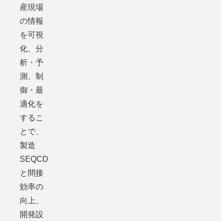
産現場
の情報
を可視
化、分
析・予
測、制
御・最
適化を
するこ
とで、
製造
SEQCD
と間接
効率の
向上、
開発設