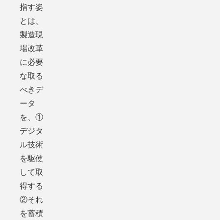
指す姿
とは、
製造現
場改革
に必要
な取る
べきデ
ータ
を、①
デジタ
ル技術
を駆使
して取
得する
②それ
を蓄積