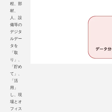
程、部
材、
人、設
備等の
デジタ
ルデー
タを
「取
り」、
「貯め
て」、
「活
用」
し、現
場とオ
フィス