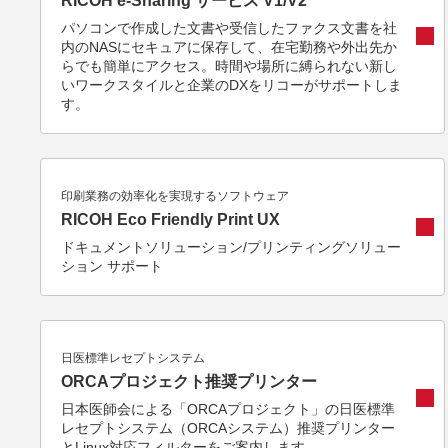
RICOH e-Sharing サービス V1/V2
パソコンで作成した文書や受信したファクス文書を社
内のNASにセキュアに保存して、在宅勤務や外出先か
らでも簡単にアクセス。時間や場所に縛られない新し
いワークスタイルと企業のDXをリコーがサポートしま
す。
印刷業務の効率化を実現するソフトウェア
RICOH Eco Friendly Print UX
ドキュメントソリューション/プリンティングソリュー
ション サポート
日医標準レセプトシステム
ORCAプロジェクト推奨プリンター
日本医師会による「ORCAプロジェクト」の日医標準
レセプトシステム（ORCAシステム）推奨プリンター
とLinux対応フィルターをご案内します。