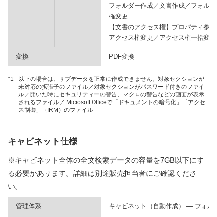
フォルダー作成／文書作成／フォルダ
権変更
【文書のアクセス権】プロパティ参照
アクセス権変更／アクセス権一括変更
変換
PDF変換
*1
以下の場合は、サブデータを正常に作成できません。対象セクションが
未対応の拡張子のファイル／対象セクションがパスワード付きのファイ
ル／開いた時にセキュリティーの警告、マクロの警告などの画面が表示
されるファイル／ Microsoft Officeで「ドキュメントの暗号化」「アクセ
ス制御」（IRM）のファイル
キャビネット仕様
※キャビネット全体の全文検索データの容量を7GB以下にす
る必要があります。詳細は別途販売担当者にご確認くださ
い。
管理体系
キャビネット（自動作成） — フォル