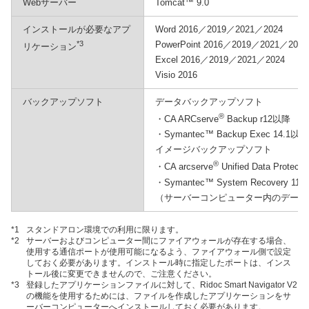
Webサーバー
Tomcat™ 9.0
インストールが必要なアプ
Word 2016／2019／2021／2024
*3
PowerPoint 2016／2019／2021／2024
リケーション
Excel 2016／2019／2021／2024
Visio 2016
バックアップソフト
データバックアップソフト
®
・CA ARCserve
Backup r12以降
・Symantec™ Backup Exec 14.1以降
イメージバックアップソフト
®
・CA arcserve
Unified Data Protect
・Symantec™ System Recovery 11.
（サーバーコンピューター内のデータ
*1
スタンドアロン環境での利用に限ります。
*2
サーバーおよびコンピューター間にファイアウォールが存在する場合、
使用する通信ポートが使用可能になるよう、ファイアウォール側で設定
しておく必要があります。インストール時に指定したポートは、インス
トール後に変更できませんので、ご注意ください。
*3
登録したアプリケーションファイルに対して、Ridoc Smart Navigator V2
の機能を使用するためには、ファイルを作成したアプリケーションをサ
ーバーコンピューターへインストールしておく必要があります。