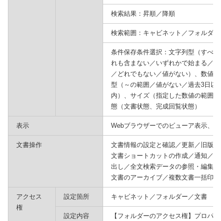
検索結果：昇順／降順
検索範囲：キャビネット／フォルダー
条件保存条件選択：文字列型（すべて
れも含まない／いずれかで始まる／い
／どれでもない／値がない）、数値型
型（～の範囲／値がない／過去3日以
内）、サイズ（指定した数値の範囲／
態（文書状態、完成回覧状態）
表示
Webブラウザーでのビューア表示、
文書操作
文書情報の設定と確認／更新／旧版の
文書ショートカットの作成／通知／UR
出し／全文検索データの参照・編集／
文書のアーカイブ／複数文書一括印刷
アクセス
設定箇所
キャビネット／フォルダー／文書
権
設定内容
【フォルダーのアクセス権】プロパテ