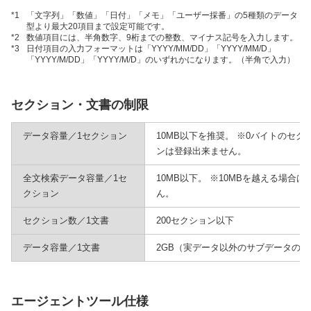
*1
「文字列」「数値」「日付」「メモ」「ユーザー採番」の5種類のデータ
型より最大20項目まで設定可能です。
*2
数値項目には、半角数字、9桁までの整数、マイナス記号を入力します。
*3
日付項目の入力フォーマットは「YYYY/MM/DD」「YYYY/MM/D」
「YYYY/M/DD」「YYYY/M/D」のいずれかになります。（半角で入力）
セクション・文書の制限
データ容量／1セクション
10MB以下を推奨。 ※0バイトのセク
ンは登録出来ません。
全文検索データ容量／1セ
10MB以下。 ※10MBを越える場合
クション
ん。
セクション数／1文書
200セクション以下
データ容量／1文書
2GB（実データ以外のサブデータの
エージェントツール仕様