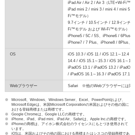
iPad Air / Air 2 / Air 3（LTE+W
iPad mini 2 / mini 3 / mini 4 / m
Fi™モデル）
9.7インチ / 10.5インチ / 12.9インチ / 
Fi™モデル および Wi-Fi™モデル）
iPhone5 / 5C / 5S、iPhone6 / 6Plus
iPhone7 / 7 Plus、iPhone8 / 8Plus、
OS
iOS 10.3 / iOS 11 / iOS 12.1～12.4 / 
14.4 / iOS 15.1～15.3 / iOS 16.1～16.
iPadOS 13.1 / iPadOS 13.2 / iPadOS
/ iPadOS 16.1～16.3 / iPadOS 17.1～
Webブラウザー
Safari ※他のWebブラウザーには
※
Microsoft、Windows、Windows Server、Excel、PowerPointおよび、
Microsoft Edgeは、米国Microsoft Corporationの米国およびその他の国に
おける登録商標または商標です。
※
Google Chromeは、Google LLCの商標です。
※
iPhone、iPad、iPad mini、iPad Air、Safariは、Apple Inc.の商標です。
※
iPhoneの商標は、アイホン株式会社のライセンスにもとづき使用されて
います。
※
iOSは、米国およびその他の国における商標またはシスコの登録商標であ