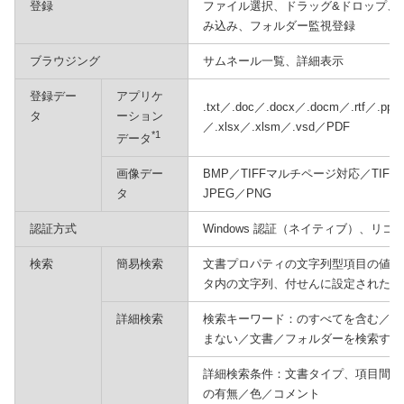
登録
ファイル選択、ドラッグ&ドロップ、複
み込み、フォルダー監視登録
ブラウジング
サムネール一覧、詳細表示
登録デー
アプリケ
.txt／.doc／.docx／.docm／.rtf／.ppt
タ
ーション
／.xlsx／.xlsm／.vsd／PDF
*1
データ
画像デー
BMP／TIFFマルチページ対応／TIFF 
タ
JPEG／PNG
認証方式
Windows 認証（ネイティブ）、リコ
検索
簡易検索
文書プロパティの文字列型項目の値（
タ内の文字列、付せんに設定されたコ
詳細検索
検索キーワード：のすべてを含む／の
まない／文書／フォルダーを検索する
詳細検索条件：文書タイプ、項目間条
の有無／色／コメント