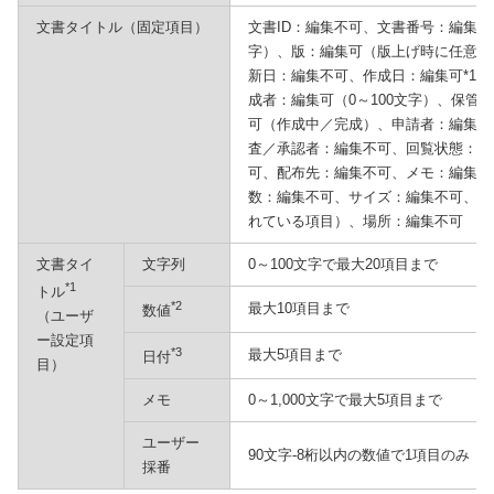
文書タイトル（固定項目）
文書ID：編集不可、文書番号：編集不
字）、版：編集可（版上げ時に任意の
新日：編集不可、作成日：編集可*1
成者：編集可（0～100文字）、保管
可（作成中／完成）、申請者：編集不
査／承認者：編集不可、回覧状態：編
可、配布先：編集不可、メモ：編集可（
数：編集不可、サイズ：編集不可、文
れている項目）、場所：編集不可
文書タイ
文字列
0～100文字で最大20項目まで
*1
トル
*2
最大10項目まで
数値
（ユーザ
ー設定項
*3
最大5項目まで
日付
目）
メモ
0～1,000文字で最大5項目まで
ユーザー
90文字-8桁以内の数値で1項目のみ
採番