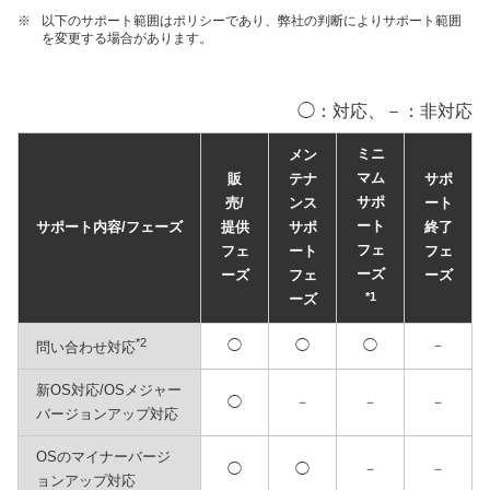
※
以下のサポート範囲はポリシーであり、弊社の判断によりサポート範囲
を変更する場合があります。
◯：対応、－：非対応
ミニ
メン
マム
販
テナ
サポ
サポ
売/
ンス
ート
ート
サポート内容/フェーズ
提供
サポ
終了
フェ
フェ
ート
フェ
ーズ
ーズ
フェ
ーズ
*1
ーズ
*2
◯
◯
◯
－
問い合わせ対応
新OS対応/OSメジャー
◯
－
－
－
バージョンアップ対応
OSのマイナーバージ
◯
◯
－
－
ョンアップ対応