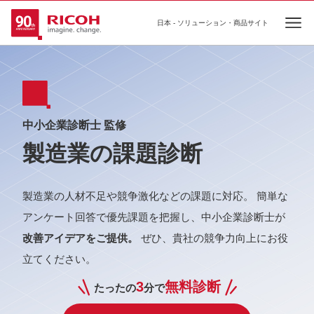
日本 - ソリューション・商品サイト
Ope
中小企業診断士 監修
製造業の課題診断
製造業の人材不足や競争激化などの課題に対応。 簡単な
アンケート回答で優先課題を把握し、中小企業診断士が
改善アイデアをご提供。
ぜひ、貴社の競争力向上にお役
立てください。
3
無料診断
たったの
分で