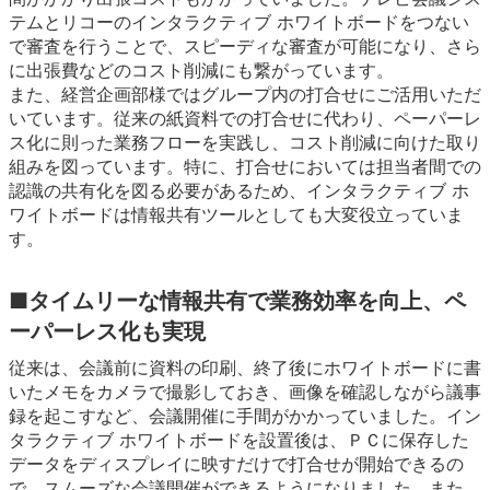
テムとリコーのインタラクティブ ホワイトボードをつない
で審査を行うことで、スピーディな審査が可能になり、さら
に出張費などのコスト削減にも繋がっています。
また、経営企画部様ではグループ内の打合せにご活用いただ
いています。従来の紙資料での打合せに代わり、ペーパーレ
ス化に則った業務フローを実践し、コスト削減に向けた取り
組みを図っています。特に、打合せにおいては担当者間での
認識の共有化を図る必要があるため、インタラクティブ ホ
ワイトボードは情報共有ツールとしても大変役立っていま
す。
■タイムリーな情報共有で業務効率を向上、ペ
ーパーレス化も実現
従来は、会議前に資料の印刷、終了後にホワイトボードに書
いたメモをカメラで撮影しておき、画像を確認しながら議事
録を起こすなど、会議開催に手間がかかっていました。イン
タラクティブ ホワイトボードを設置後は、ＰＣに保存した
データをディスプレイに映すだけで打合せが開始できるの
で、スムーズな会議開催ができるようになりました。また、