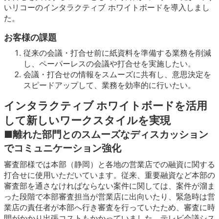
いリコーのインタラクティブ ホワイトボードを導入しまし
た。
お客様の課題
従来の会議・打合せ前に紙資料を準備する業務を削減
し、ペーパーレスの会議や打合せを実施したい。
会議・打合せの情報をスムーズに共有し、意思決定を
スピードアップして、業務を効率的に行いたい。
インタラクティブ ホワイトボードを活用
して新しいワークスタイルを実現
■離れた部門とのスムーズなディスカッション
でコミュニケーション強化
審査部様では本部（静岡）と各地の営業店での融資に関する
打合せに使用いただいています。従来、重要融資など本部の
審査部を通さなければならない案件に関しては、案件が溜ま
った段階で本部審査担当が営業店に出向いたり、緊急時は営
業店の責任者が本部へ行き審査を行っていたため、審査に時
間がかかり出張コストもかかっていました。テレビ会議シス