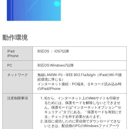
動作環境
iPad
対応OS ： iOS7以降
iPhone
PC
対応OS:Windows7以降
ネットワーク
無線LAN(Wi-Fi)－IEEE 802.11a/b/g/n（iPadのWi-Fi接
続環境に準じる）
インターネット接続：PC端末、ＱＲコード読み込み時
のiPad/iPhone
注意制限事項
IEから、インターネット上のWebサイトを印刷す
るためには、保護モードを解除しないとできませ
ん。保護モードは”インターネットオプション””セ
キュリティ”タブにある。「保護モードを有効にす
る」チェックを外す必要があります。
送信に成功したのに受信側でダウンロードできな
いときは、配信側のPCのWindowsファイアーウ