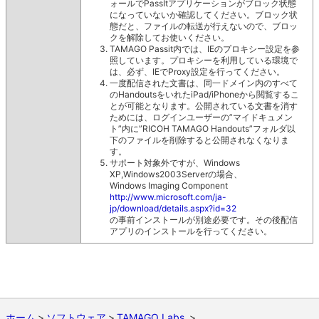
ォールでPassItアプリケーションがブロック状態
になっていないか確認してください。ブロック状
態だと、ファイルの転送が行えないので、ブロッ
クを解除してお使いください。
TAMAGO Passit内では、IEのプロキシー設定を参
照しています。プロキシーを利用している環境で
は、必ず、IEでProxy設定を行ってください。
一度配信された文書は、同一ドメイン内のすべて
のHandoutsをいれたiPad/iPhoneから閲覧するこ
とが可能となります。公開されている文書を消す
ためには、ログインユーザーの”マイドキュメン
ト”内に”RICOH TAMAGO Handouts”フォルダ以
下のファイルを削除すると公開されなくなりま
す。
サポート対象外ですが、Windows
XP,Windows2003Serverの場合、
Windows Imaging Component
http://www.microsoft.com/ja-
jp/download/details.aspx?id=32
の事前インストールが別途必要です。その後配信
アプリのインストールを行ってください。
ホーム
ソフトウェア
TAMAGO Labs.