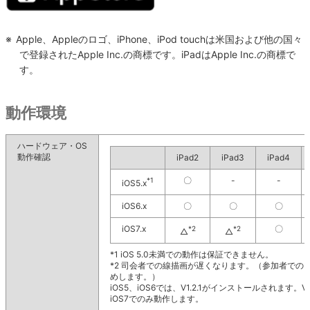
※
Apple、Appleのロゴ、iPhone、iPod touchは米国および他の国々
で登録されたApple Inc.の商標です。iPadはApple Inc.の商標で
す。
動作環境
ハードウェア・OS
動作確認
iPad2
iPad3
iPad4
〇
-
-
*1
iOS5.x
iOS6.x
〇
〇
〇
iOS7.x
〇
*2
*2
△
△
*1
iOS 5.0未満での動作は保証できません。
*2
司会者での線描画が遅くなります。（参加者での
めします。）
iOS5、iOS6では、V1.2.1がインストールされます。V1
iOS7でのみ動作します。