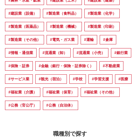
#農林・水産・鉱業
#建設業（土木）
#建設業（建築）
#建設業（設備）
#製造業（食料品）
#製造業（化学）
#製造業（医薬品）
#製造業（機械）
#製造業（印刷）
#製造業（その他）
#電気・ガス業
#運輸
#倉庫
#情報・通信業
#流通業（卸）
#流通業（小売）
#銀行業
#保険・証券
#金融（銀行・保険・証券除く）
#不動産業
#サービス業
#観光（宿泊）
#学校
#学習支援
#医療
#福祉業（介護）
#福祉業（保育）
#福祉業（その他）
#公務（官公庁）
#公務（自治体）
職種別で探す