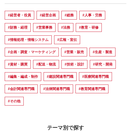
#経営者・役員
#経営企画
#総務
#人事・労務
#財務・経理
#営業事務
#法務
#教育・研修
#情報処理・情報システム
#広報・宣伝
#企画・調査・マーケティング
#営業・販売
#生産・製造
#資材・購買
#配送・物流
#技術・設計
#研究・開発
#編集・編成・制作
#建設関連専門職
#医療関連専門職
#会計関連専門職
#法律関連専門職
#教育関連専門職
#その他
テーマ別で探す