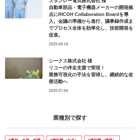
スタンレー電気株式会社 様
自動車部品・電子機器メーカーの開発拠
点にRICOH Collaboration Boardを導
入。会議の準備から進行、議事録作成ま
でプロセス全体を効率化し、技術開発を
促進。
2025.09.19
シークス株式会社 様
リコーの伴走支援で実現！
業務可視化の手法を習得し、継続的な改
善活動へ
2025.07.04
業種別で探す