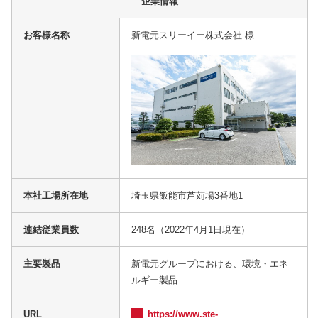
企業情報
お客様名称
新電元スリーイー株式会社 様
本社工場所在地
埼玉県飯能市芦苅場3番地1
連結従業員数
248名（2022年4月1日現在）
主要製品
新電元グループにおける、環境・エネ
ルギー製品
URL
https://www.ste-