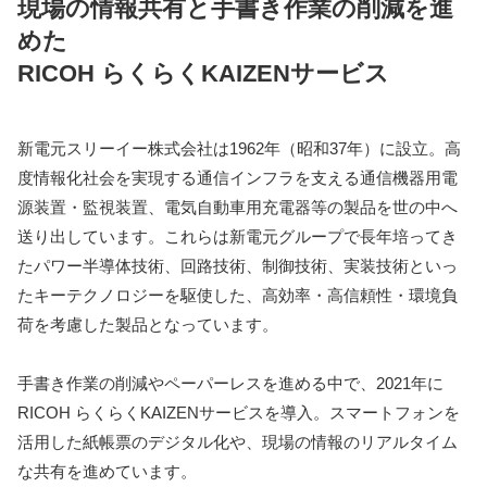
現場の情報共有と手書き作業の削減を進
めた
RICOH らくらくKAIZENサービス
新電元スリーイー株式会社は1962年（昭和37年）に設立。高
度情報化社会を実現する通信インフラを支える通信機器用電
源装置・監視装置、電気自動車用充電器等の製品を世の中へ
送り出しています。これらは新電元グループで長年培ってき
たパワー半導体技術、回路技術、制御技術、実装技術といっ
たキーテクノロジーを駆使した、高効率・高信頼性・環境負
荷を考慮した製品となっています。
手書き作業の削減やペーパーレスを進める中で、2021年に
RICOH らくらくKAIZENサービスを導入。スマートフォンを
活用した紙帳票のデジタル化や、現場の情報のリアルタイム
な共有を進めています。