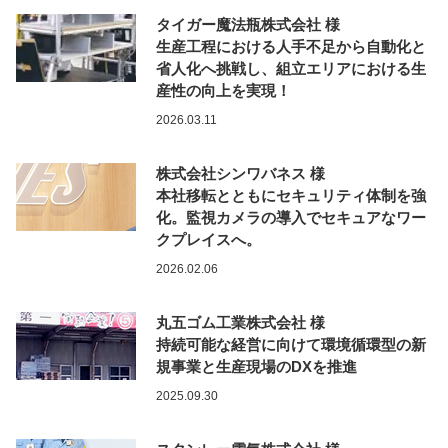
タイガー魔法瓶株式会社 様
生産工程における人手不足から自動化と
省人化へ挑戦し、組立エリアにおける生
産性の向上を実現！
2026.03.11
株式会社シンワバネス 様
本社移転とともにセキュリティ体制を強
化。監視カメラの導入でセキュアなワー
クプレイスへ。
2026.02.06
丸五ゴム工業株式会社 様
持続可能な経営に向けて環境循環型の新
規事業と生産現場のDXを推進
2025.09.30