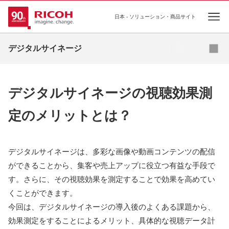
日本 - ソリューション・商品サイト
Ope
資料ダウンロード
デジタルサイネージ
導入事例
デジタルサイネージの視聴効果測
お役立ちコラム
定のメリットとは？
業種・業態別ソリューション
活用シーン
デジタルサイネージは、多彩な画像や動画コンテンツの配信
ができることから、集客や売上アップに役立つ有益な手段で
商品・サービス一覧
す。さらに、その視聴効果を測定することで効果を高めてい
くことができます。
関連情報
今回は、デジタルサイネージの導入後のよくある課題から、
効果測定をすることによるメリット、具体的な視聴データ計