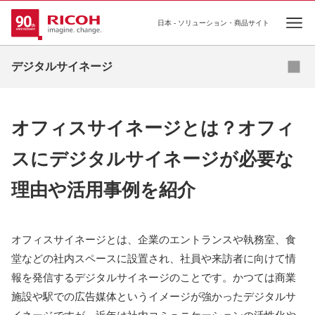
日本 - ソリューション・商品サイト
Ope
資料ダウンロード
デジタルサイネージ
導入事例
オフィスサイネージとは？オフィ
お役立ちコラム
スにデジタルサイネージが必要な
業種・業態別ソリューション
理由や活用事例を紹介
活用シーン
商品・サービス一覧
オフィスサイネージとは、企業のエントランスや執務室、食
堂などの社内スペースに設置され、社員や来訪者に向けて情
関連情報
報を発信するデジタルサイネージのことです。かつては商業
施設や駅での広告媒体というイメージが強かったデジタルサ