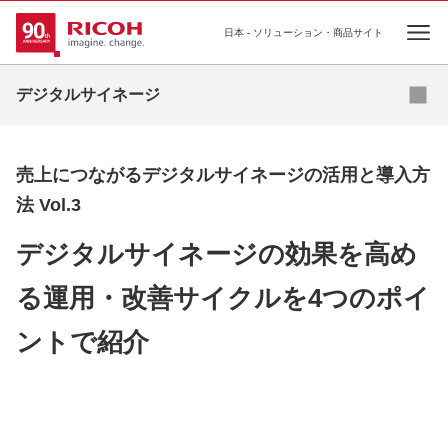
日本 - ソリューション・商品サイト
Ope
資料ダウンロード
デジタルサイネージ
導入事例
売上につながるデジタルサイネージの活用と導入方
お役立ちコラム
法 Vol.3
業種・業態別ソリューション
デジタルサイネージの効果を高め
活用シーン
る運用・改善サイクルを4つのポイ
商品・サービス一覧
ントで紹介
関連情報