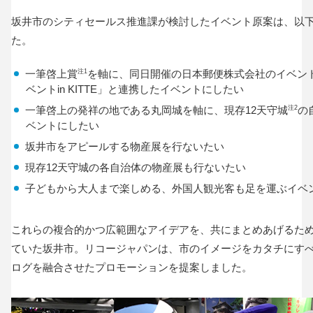
坂井市のシティセールス推進課が検討したイベント原案は、以
た。
一筆啓上賞
注1
を軸に、同日開催の日本郵便株式会社のイベント
ベントin KITTE」と連携したイベントにしたい
一筆啓上の発祥の地である丸岡城を軸に、現存12天守城
注2
の
ベントにしたい
坂井市をアピールする物産展を行ないたい
現存12天守城の各自治体の物産展も行ないたい
子どもから大人まで楽しめる、外国人観光客も足を運ぶイベ
これらの複合的かつ広範囲なアイデアを、共にまとめあげるた
ていた坂井市。リコージャパンは、市のイメージをカタチにす
ログを融合させたプロモーションを提案しました。