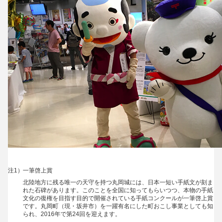
注1）
一筆啓上賞
北陸地方に残る唯一の天守を持つ丸岡城には、日本一短い手紙文が刻ま
れた石碑があります。このことを全国に知ってもらいつつ、本物の手紙
文化の復権を目指す目的で開催されている手紙コンクールが一筆啓上賞
です。丸岡町（現・坂井市）を一躍有名にした町おこし事業としても知
られ、2016年で第24回を迎えます。