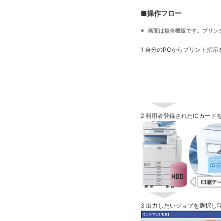
■操作フロー
※
画面は複合機版です。プリン
1 自分のPCからプリント指
2 利用者登録されたICカー
3 出力したいジョブを選択し