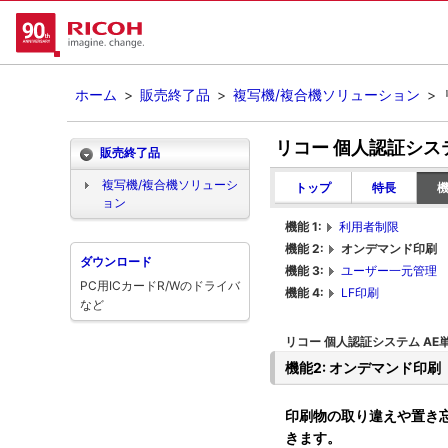
ホーム
>
販売終了品
>
複写機/複合機ソリューション
>
リコー 個人認証シス
販売終了品
複写機/複合機ソリューシ
トップ
特長
ョン
機能 1:
利用者制限
機能 2:
オンデマンド印刷
ダウンロード
機能 3:
ユーザー一元管理
PC用ICカードR/Wのドライバ
機能 4:
LF印刷
など
リコー 個人認証システム A
機能2: オンデマンド印刷
印刷物の取り違えや置き
きます。