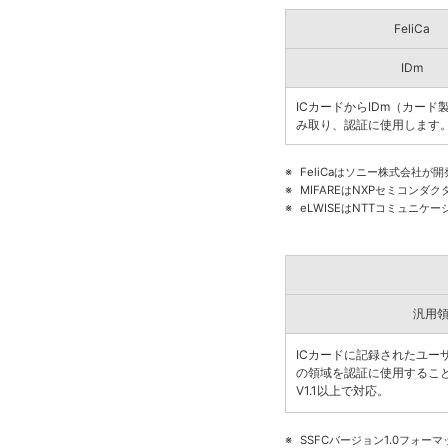
FeliCa
IDm
ICカードからIDm（カード
み取り、認証に使用します
※
FeliCaはソニー株式会社が
※
MIFAREはNXPセミコン
※
eLWISEはNTTコミュニ
汎用
ICカードに記録されたユー
の領域を認証に使用するこ
V1.1以上で対応。
※
SSFCバージョン1.0フォ