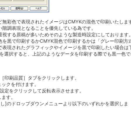
ど無彩色で表現されたイメージはCMYKの混色で印刷いたしま
い階調表現となることを優先している為です。
重視する原稿が多いためそのような製造時設定にしております
色を黒で印刷するかCMYK混色で印刷するかは「グレー印刷方
で表現されたグラフィックやイメージを黒で印刷したい場合は
」を選択すると、上記のようなデータを印刷する際でも黒一色
［印刷品質］タブをクリックします。
ェックを付けます。
設定をクリックして反転表示させます。
します。
び出し]のドロップダウンメニューより以下のいずれかを選択しま