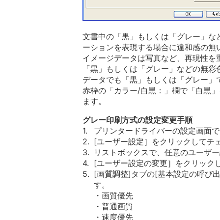
文書中の「黒」もしくは「グレー」な
ーションを表現する場合に違和感の無
イメージデータは写真など、再現性を
「黒」もしくは「グレー」などの無彩
データでも「黒」もしくは「グレー」
赤枠の「カラー/白黒：」欄で「白黒
ます。
グレー印刷方式の設定変更手順
1.
プリンタードライバーの設定画面で
2.
[ユーザー設定］をクリックしてチ
3.
リストボックスで、任意のユーザー
4.
[ユーザー設定の変更］をクリック
5.
[画質調整]タブの[基本設定の呼
す。
・画質優先
・普通画質
・速度優先