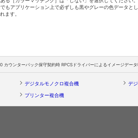
にある［カラーマッチング］は「しない」を選択してください
合でもアプリケーション上で必ずしも黒やグレーの色データと
されます。
P C1500 カウンターパック保守契約時 RPCSドライバーによるイメージ
デジタルモノクロ複合機
デジ
プリンター複合機