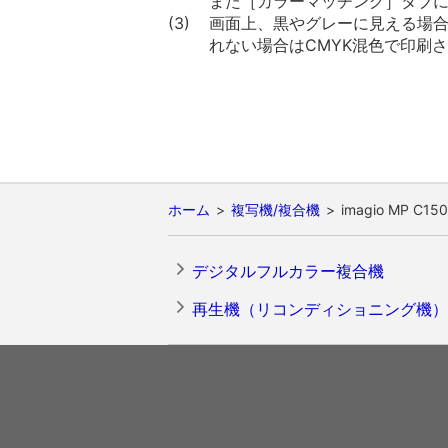
また［カラーマッチング］タブ
(3)
画面上、黒やグレーに見える場
れない場合はCMYK混色で印刷
ホーム
複写機/複合機
imagio M
デジタルフルカラー複合機
再生機（リコンディショニング機）