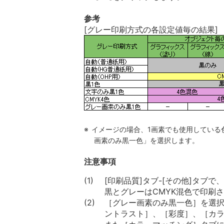
参考
[グレー印刷方式の各設定値毎の結果]
※
イメージの場合、1画素でも使用している色
画素のみ黒一色」を選択します。
注意事項
(1)
[印刷品質]タブ-[その他]タブ
黒とグレーはCMYK混色で印刷
(2)
［グレー画素のみ黒一色］を選
ントラスト］、［彩度］、［カ