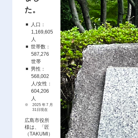
た。
人口：
1,169,605
人
世帯数：
587,276
世帯
男性：
568,002
人/女性：
604,206
人
※
2025年7月
31日現在
広島市役所
様は、「匠
（TAKUMI）