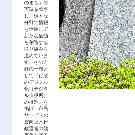
のまち」の
実現をめざ
し、様々な
分野で情報
を活用して
新たな価値
を創造する
取り組みを
進めていま
す。その方
針の一環と
して『行政
のデジタル
化（デジタ
ル市役所）
の推進』を
掲げ、市民
サービスの
質向上と行
政運営の効