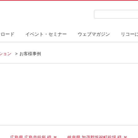
検索キーワード入力
ンロード
イベント・セミナー
ウェブマガジン
リコー
ーション
お客様事例
広島県 広島市役所 様
岐阜県 加茂郡坂祝町役場 様