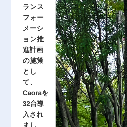
ランス
フォー
メーシ
ョン推
進計画
の施策
とし
て、
Caoraを
32台導
入され
まし