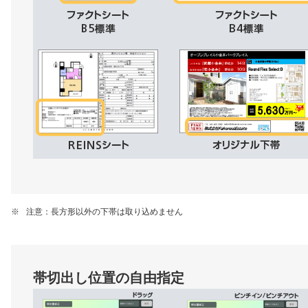
※
注意：⻑⽅形以外の下帯は取り込めません
帯切出し位置の⾃由指定