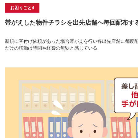
お困りごと4
帯がえした物件チラシを出先店舗へ毎回配布す
新規に客付け依頼があった場合帯がえを⾏い各出先店舗に都度
だけの移動は時間や経費の無駄と感じている