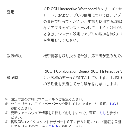
◇RICOH Interactive Whiteboard Aシ
運用
ロード、およびアプリの使用については、アプリ
の責任で行ってください。本機を使用する環境に
なくアプリをインストールしてしまう可能性があ
ときは、システム設定でアプリの追加を無効にし
を利用してください。
設置環境
機密情報を取り扱う場合は、第三者が盗み見でき
RICOH Collaboration Board/RICOH Interac
破棄時
にお客様のデータが保存されています。工場出荷状態
の初期化を実施してから破棄をお願いします。
※
設定方法の詳細はマニュアルをご確認ください。
※
セキュリティホワイトペーパーを公開しておりますので、適宜
こちら
も
参照ください。
※
更新ファームウェア情報を公開しておりますので、適宜
こちら
も参照く
ださい。
※
搭載OSのマイクロソフト社サポート終了に伴う対応について情報を公開
しておりますので、適宜
こちら
も参照ください。