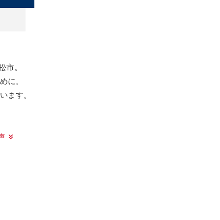
松市。
めに。
います。
声