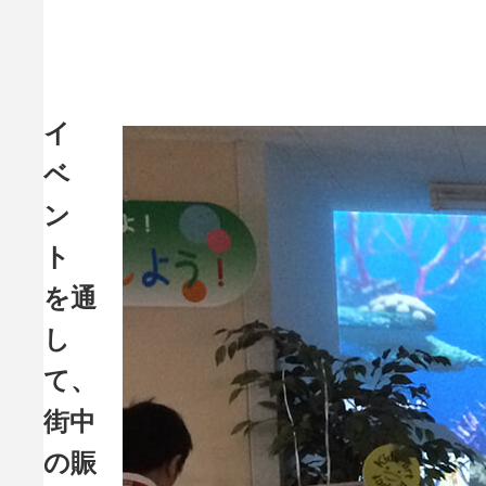
イ
ベ
ン
ト
を通
し
て、
街中
の賑