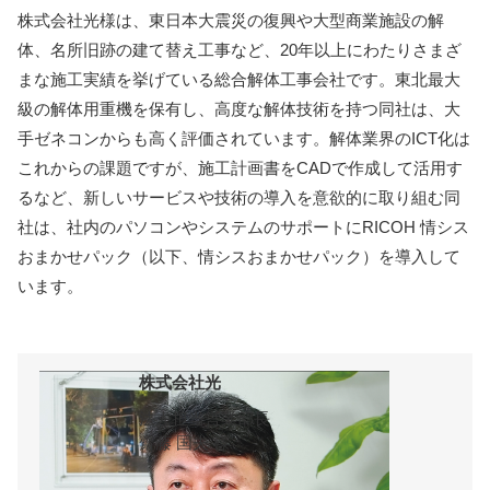
株式会社光様は、東日本大震災の復興や大型商業施設の解
体、名所旧跡の建て替え工事など、20年以上にわたりさまざ
まな施工実績を挙げている総合解体工事会社です。東北最大
級の解体用重機を保有し、高度な解体技術を持つ同社は、大
手ゼネコンからも高く評価されています。解体業界のICT化は
これからの課題ですが、施工計画書をCADで作成して活用す
るなど、新しいサービスや技術の導入を意欲的に取り組む同
社は、社内のパソコンやシステムのサポートにRICOH 情シス
おまかせパック（以下、情シスおまかせパック）を導入して
います。
株式会社光
法人担当営業部長
齋藤 国夫 様