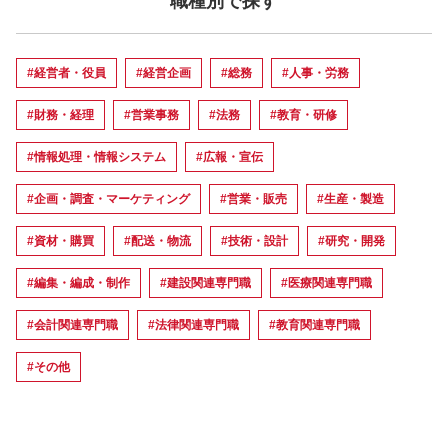
職種別で探す
#経営者・役員
#経営企画
#総務
#人事・労務
#財務・経理
#営業事務
#法務
#教育・研修
#情報処理・情報システム
#広報・宣伝
#企画・調査・マーケティング
#営業・販売
#生産・製造
#資材・購買
#配送・物流
#技術・設計
#研究・開発
#編集・編成・制作
#建設関連専門職
#医療関連専門職
#会計関連専門職
#法律関連専門職
#教育関連専門職
#その他