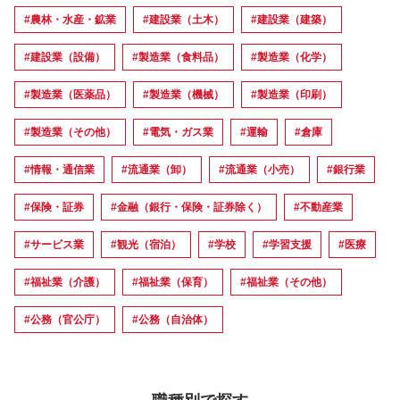
#農林・水産・鉱業
#建設業（土木）
#建設業（建築）
#建設業（設備）
#製造業（食料品）
#製造業（化学）
#製造業（医薬品）
#製造業（機械）
#製造業（印刷）
#製造業（その他）
#電気・ガス業
#運輸
#倉庫
#情報・通信業
#流通業（卸）
#流通業（小売）
#銀行業
#保険・証券
#金融（銀行・保険・証券除く）
#不動産業
#サービス業
#観光（宿泊）
#学校
#学習支援
#医療
#福祉業（介護）
#福祉業（保育）
#福祉業（その他）
#公務（官公庁）
#公務（自治体）