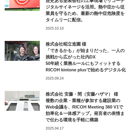
歴史ある塗装会社の工事現場でリコーデ
ジタルサイネージを活用。熱中症から従
業員を守るため、最新の熱中症危険度を
タイムリーに配信。
2025.10.10
株式会社昭立造園 様
「できるかも」が始まりだった、一人の
挑戦から広がった社内DX
50年続く業務ルールにもフィットする
RICOH kintone plusで始めるデジタル化
2025.09.24
株式会社 安藤・間（安藤ハザマ） 様
複数の企業・業種が参加する建設業の
Web会議を、RICOH Meeting 360 V1で
効率化＆一体感アップ。発言者の表情ま
で伝わる環境を手軽に構築
2025.04.17