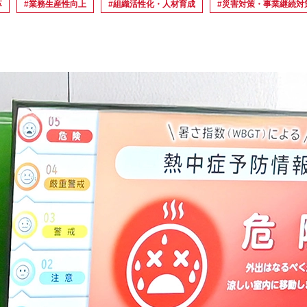
革
#業務生産性向上
#組織活性化・人材育成
#災害対策・事業継続対