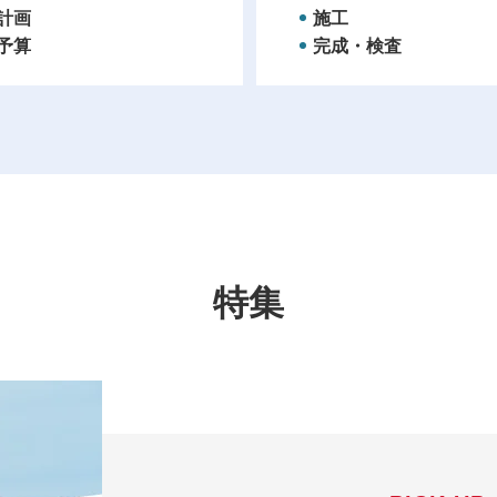
計画
施工
予算
完成・検査
特集