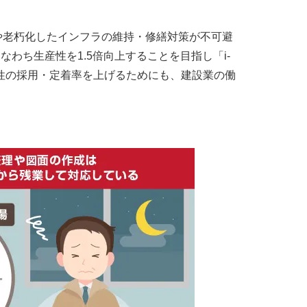
や老朽化したインフラの維持・修繕対策が不可避
わち生産性を1.5倍向上することを目指し「i-
者や女性の採用・定着率を上げるためにも、建設業の働