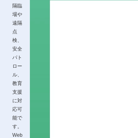
隔臨
場や
遠隔
点
検、
安全
パト
ロー
ル、
教育
支援
に対
応可
能で
す。
Web