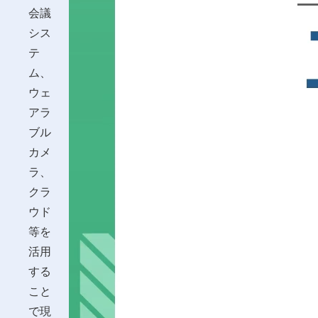
会議
シス
テ
ム、
ウェ
アラ
ブル
カメ
ラ、
クラ
ウド
等を
活用
する
こと
で現