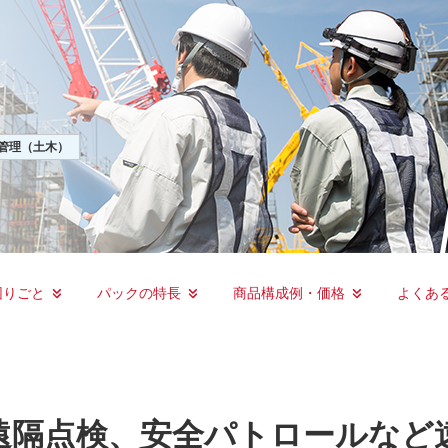
工管理（土木）
困りごと
パックの特長
商品構成例・価格
よくあ
遠隔点検、安全パトロールなど