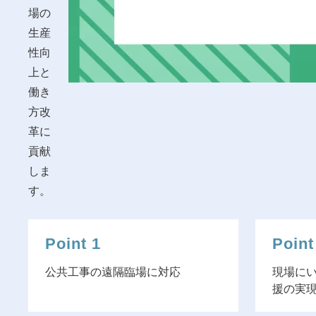
場の
生産
性向
上と
働き
方改
革に
貢献
しま
す。
Point 1
Point
公共工事の遠隔臨場に対応
現場に
援の実